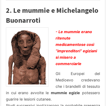
2. Le mummie e Michelangelo
Buonarroti
- Le mummie erano
ritenute
medicamentose così
“imprenditori” egiziani
si misero a
commerciarle
Gli Europei del
Medioevo credevano
che i brandelli di tessuto
in cui erano avvolte le
mummie egizie
potessero
guarire le lesioni cutanee.
Studi successivi ipotizzarono la probabile presenza