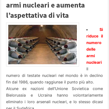
armi nucleari e aumenta
l’aspettativa di vita
Si
riduce il
numero
delle
armi
nucleari
Il
numero di testate nucleari nel mondo è in declino
fin dal 1986, quando raggiunse il punto più alto.
Alcune ex nazioni dell’Unione Sovietica come
Bielorussia e Ucraina hanno volontariamente
eliminato i loro arsenali nucleari, e lo stesso dicasi
per il Sudafrica.