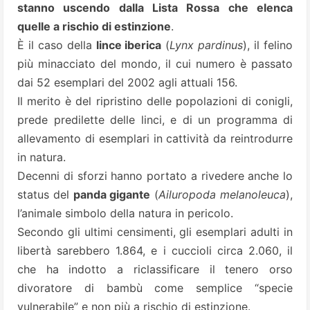
stanno uscendo dalla Lista Rossa che elenca
quelle a rischio di estinzione
.
È il caso della
lince iberica
(
Lynx pardinus
), il felino
più minacciato del mondo, il cui numero è passato
dai 52 esemplari del 2002 agli attuali 156.
Il merito è del ripristino delle popolazioni di conigli,
prede predilette delle linci, e di un programma di
allevamento di esemplari in cattività da reintrodurre
in natura.
Decenni di sforzi hanno portato a rivedere anche lo
status del
panda gigante
(
Ailuropoda melanoleuca
),
l’animale simbolo della natura in pericolo.
Secondo gli ultimi censimenti, gli esemplari adulti in
libertà sarebbero 1.864, e i cuccioli circa 2.060, il
che ha indotto a riclassificare il tenero orso
divoratore di bambù come semplice “specie
vulnerabile” e non più a rischio di estinzione.