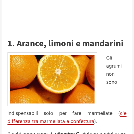
1. Arance, limoni e mandarini
Gli
agrumi
non
sono
indispensabili solo per fare marmellate (
c'è
differenza tra marmellata e confettura
).
Ricchi come sono di
vitamina C
aiutano a migliorare