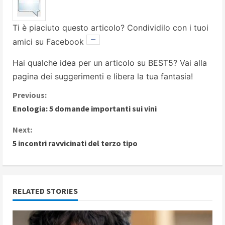
Ti è piaciuto questo articolo? Condividilo con i tuoi
amici su Facebook
Hai qualche idea per un articolo su BEST5? Vai alla
pagina dei suggerimenti
e libera la tua fantasia!
C
Previous:
Enologia: 5 domande importanti sui vini
o
Next:
n
5 incontri ravvicinati del terzo tipo
t
i
RELATED STORIES
n