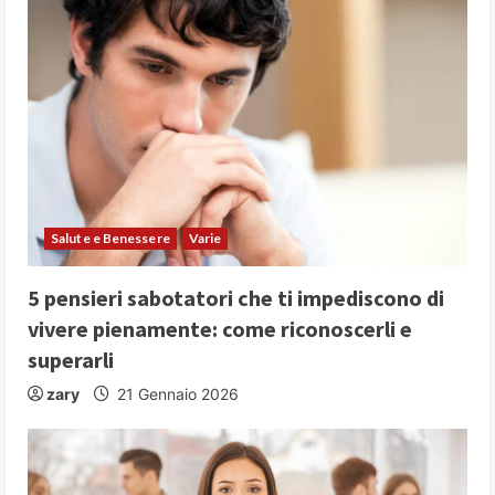
u
e
R
e
a
d
Salute e Benessere
Varie
i
5 pensieri sabotatori che ti impediscono di
n
vivere pienamente: come riconoscerli e
superarli
g
zary
21 Gennaio 2026