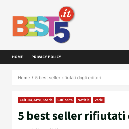
Skip
to
content
HOME
PRIVACY POLICY
Home
5 best seller rifiutati dagli editori
Cultura, Arte, Storia
Curiosità
Notizie
Varie
5 best seller rifiutati