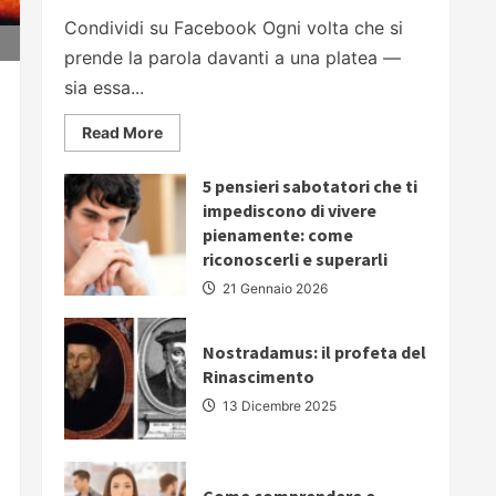
Condividi su Facebook Ogni volta che si
prende la parola davanti a una platea —
sia essa...
Read
Read More
more
about
PARLARE
5 pensieri sabotatori che ti
IN
PUBBLICO:
impediscono di vivere
5
pienamente: come
strategie
fondamentali
riconoscerli e superarli
per
comunicare
21 Gennaio 2026
con
autorevolezza
e
convincere
Nostradamus: il profeta del
il
Rinascimento
proprio
pubblico
13 Dicembre 2025