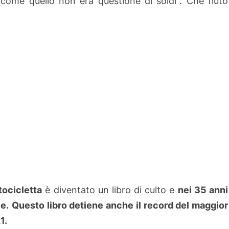
 come quello non era questione di soldi". Che fiuto
tocicletta
è diventato un libro di culto e
nei 35 anni
e.
Questo libro detiene anche il record del maggior
21.