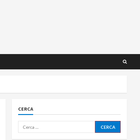
CERCA
Ricerca
per: