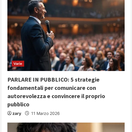
u
e
R
e
a
d
Varie
i
PARLARE IN PUBBLICO: 5 strategie
n
fondamentali per comunicare con
autorevolezza e convincere il proprio
g
pubblico
zary
11 Marzo 2026