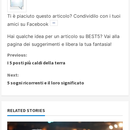
Ti è piaciuto questo articolo? Condividilo con i tuoi
amici su Facebook
Hai qualche idea per un articolo su BEST5? Vai alla
pagina dei suggerimenti
e libera la tua fantasia!
C
Previous:
I 5 posti più caldi della terra
o
Next:
n
5 sogni ricorrenti e il loro significato
t
i
RELATED STORIES
n