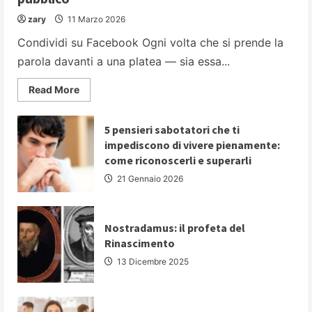
zary
11 Marzo 2026
Condividi su Facebook Ogni volta che si prende la
parola davanti a una platea — sia essa...
Read
Read More
more
about
PARLARE
IN
5 pensieri sabotatori che ti
PUBBLICO:
impediscono di vivere pienamente:
5
strategie
come riconoscerli e superarli
fondamentali
per
21 Gennaio 2026
comunicare
con
autorevolezza
e
convincere
Nostradamus: il profeta del
il
Rinascimento
proprio
pubblico
13 Dicembre 2025