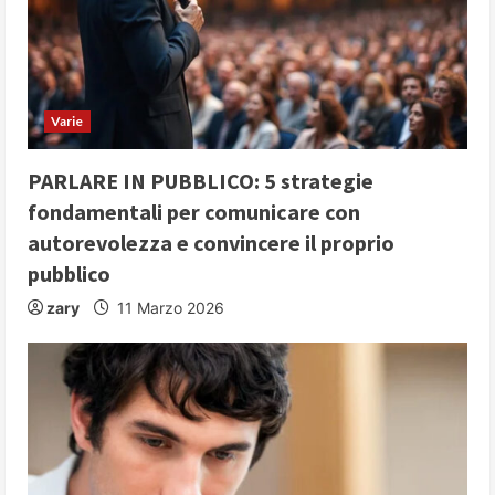
e
a
d
Varie
i
PARLARE IN PUBBLICO: 5 strategie
n
fondamentali per comunicare con
autorevolezza e convincere il proprio
g
pubblico
zary
11 Marzo 2026