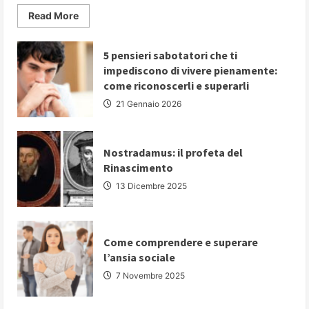
Read
Read More
more
about
PARLARE
IN
5 pensieri sabotatori che ti
PUBBLICO:
impediscono di vivere pienamente:
5
strategie
come riconoscerli e superarli
fondamentali
per
21 Gennaio 2026
comunicare
con
autorevolezza
e
convincere
Nostradamus: il profeta del
il
Rinascimento
proprio
pubblico
13 Dicembre 2025
Come comprendere e superare
l’ansia sociale
7 Novembre 2025