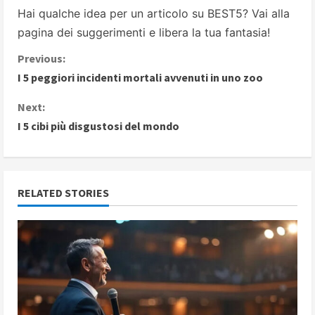
Hai qualche idea per un articolo su BEST5? Vai alla
pagina dei suggerimenti
e libera la tua fantasia!
C
Previous:
I 5 peggiori incidenti mortali avvenuti in uno zoo
o
Next:
n
I 5 cibi più disgustosi del mondo
t
i
RELATED STORIES
n
u
e
R