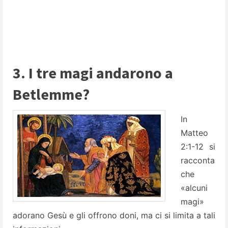
3. I tre magi andarono a
Betlemme?
In
Matteo
2:1-12 si
racconta
che
«alcuni
magi»
adorano Gesù e gli offrono doni, ma ci si limita a tali