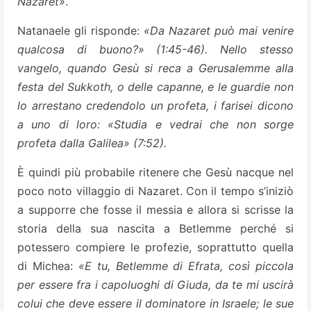
Nazaret»
.
Natanaele gli risponde:
«Da Nazaret può mai venire
qualcosa di buono?» (1:45-46). Nello stesso
vangelo, quando Gesù si reca a Gerusalemme alla
festa del Sukkoth, o delle capanne, e le guardie non
lo arrestano credendolo un profeta, i farisei dicono
a uno di loro: «Studia e vedrai che non sorge
profeta dalla Galilea» (7:52).
È quindi più probabile ritenere che Gesù nacque nel
poco noto villaggio di Nazaret. Con il tempo s’iniziò
a supporre che fosse il messia e allora si scrisse la
storia della sua nascita a Betlemme perché si
potessero compiere le profezie, soprattutto quella
di Michea:
«E tu, Betlemme di Efrata, così piccola
per essere fra i capoluoghi di Giuda, da te mi uscirà
colui che deve essere il dominatore in Israele; le sue