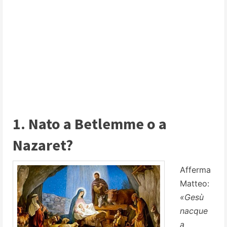
1. Nato a Betlemme o a
Nazaret?
Afferma
Matteo:
«Gesù
nacque
a