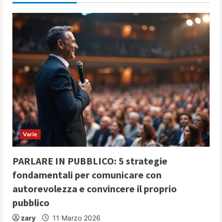
u
e
R
e
a
d
i
Varie
n
PARLARE IN PUBBLICO: 5 strategie
g
fondamentali per comunicare con
autorevolezza e convincere il proprio
pubblico
zary
11 Marzo 2026