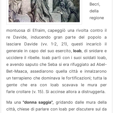
Becri,
della
regione
montuosa di Efraim, capeggiò una rivolta contro il
re Davide, inducendo gran parte del popolo a
lasciare Davide (vv. 1-2, 21), questi incaricò il
generale in capo del suo esercito,
Ioab
, di snidare e
uccidere il ribelle. Ioab partì con i suoi soldati Ioab,
e avendo saputo che Seba si era rifuggiato ad Abel-
Bet-Maaca, assediarono quella città e innalzarono
un terrapieno che dominava le fortificazioni; tutta la
gente che era con Ioab scavava le mura per
farle crollare (v. 15). Si accinse allora a distruggerla.
Ma una
"donna saggia",
gridando dalle mura della
città, chiese di parlare con Ioab per discutere sul da