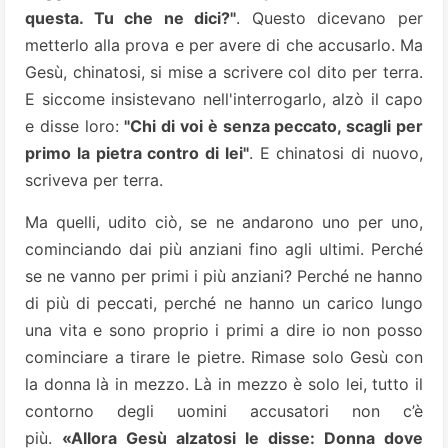
questa. Tu che ne dici?"
. Questo dicevano per
metterlo alla prova e per avere di che accusarlo. Ma
Gesù, chinatosi, si mise a scrivere col dito per terra.
E siccome insistevano nell'interrogarlo, alzò il capo
e disse loro:
"Chi di voi è senza peccato, scagli per
primo la pietra contro di lei"
. E chinatosi di nuovo,
scriveva per terra.
Ma quelli, udito ciò, se ne andarono uno per uno,
cominciando dai più anziani fino agli ultimi. Perché
se ne vanno per primi i più anziani? Perché ne hanno
di più di peccati, perché ne hanno un carico lungo
una vita e sono proprio i primi a dire io non posso
cominciare a tirare le pietre. Rimase solo Gesù con
la donna là in mezzo. Là in mezzo è solo lei, tutto il
contorno degli uomini accusatori non c’è
più.
«Allora Gesù alzatosi le disse: Donna dove