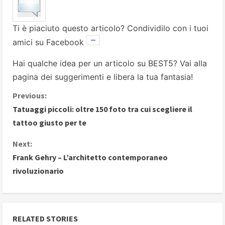
Ti è piaciuto questo articolo? Condividilo con i tuoi
amici su Facebook
Hai qualche idea per un articolo su BEST5? Vai alla
pagina dei suggerimenti
e libera la tua fantasia!
C
Previous:
Tatuaggi piccoli: oltre 150 foto tra cui scegliere il
o
tattoo giusto per te
n
Next:
Frank Gehry – L’architetto contemporaneo
t
rivoluzionario
i
n
RELATED STORIES