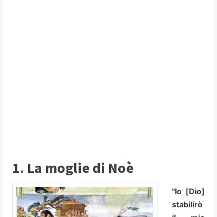
1. La moglie di Noè
"Io [Dio]
stabilirò