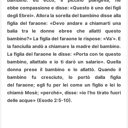
bambino: ed ecco, il piccino piangeva; ne
ebbe
compassione e disse: «Questo è uno dei figli
degli Ebrei». Allora la sorella del bambino disse alla
figlia del faraone: «Devo andare a chiamarti una
balia tra le donne ebree che allatti questo
bambino?» La figlia del faraone le rispose: «Va’». E
la fanciulla andò a chiamare la madre del bambino.
La figlia del faraone le disse: «Porta con te questo
bambino, allattalo e io ti darò un salario». Quella
donna prese il bambino e lo allattò. Quando il
bambino fu cresciuto, lo portò dalla figlia
del faraone; egli fu per lei come un figlio e lei lo
chiamò Mosè; «perché», disse: «io l’ho tirato fuori
delle acque» (Esodo 2:5-10).