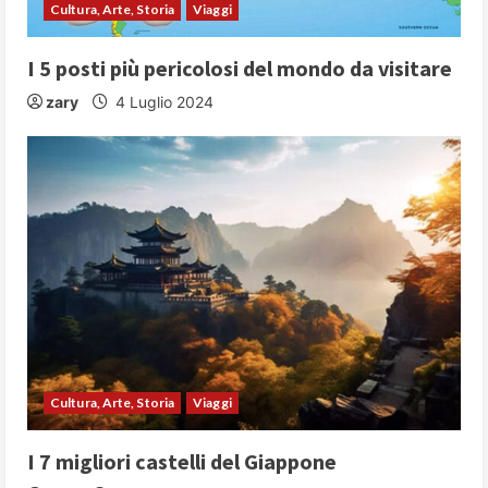
Cultura, Arte, Storia
Viaggi
n
I 5 posti più pericolosi del mondo da visitare
g
zary
4 Luglio 2024
Cultura, Arte, Storia
Viaggi
I 7 migliori castelli del Giappone