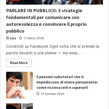
PARLARE IN PUBBLICO: 5 strategie
fondamentali per comunicare con
autorevolezza e convincere il proprio
pubblico
zary
11 Marzo 2026
Condividi su Facebook Ogni volta che si prende la
parola davanti a una platea — sia essa...
Read
Read More
more
about
PARLARE
IN
5 pensieri sabotatori che ti
PUBBLICO:
impediscono di vivere pienamente:
5
strategie
come riconoscerli e superarli
fondamentali
per
21 Gennaio 2026
comunicare
con
autorevolezza
e