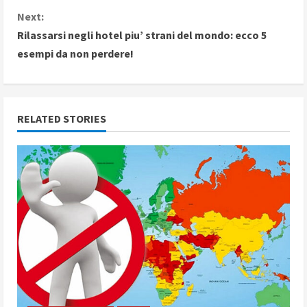
n
Next:
Rilassarsi negli hotel piu’ strani del mondo: ecco 5
t
esempi da non perdere!
i
n
RELATED STORIES
u
e
R
e
a
d
i