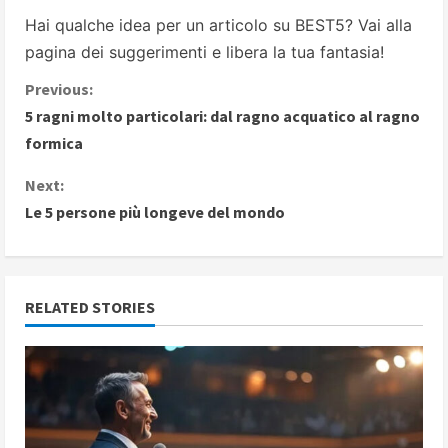
Hai qualche idea per un articolo su BEST5? Vai alla
pagina dei suggerimenti
e libera la tua fantasia!
C
Previous:
5 ragni molto particolari: dal ragno acquatico al ragno
o
formica
n
Next:
Le 5 persone più longeve del mondo
t
i
n
RELATED STORIES
u
e
R