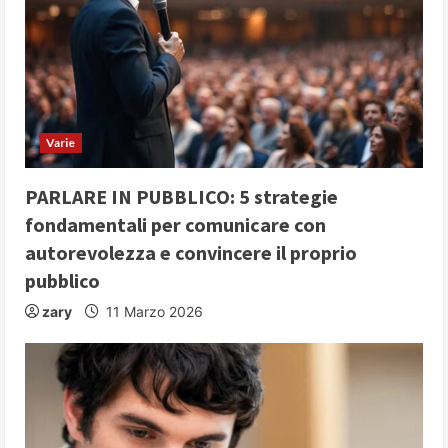
e
a
d
i
Varie
n
PARLARE IN PUBBLICO: 5 strategie
fondamentali per comunicare con
g
autorevolezza e convincere il proprio
pubblico
zary
11 Marzo 2026