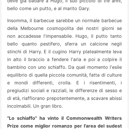
deve già badare a Hugo, il suo piccolo di tre anni,
bello come un putto, e al marito Gary.
Insomma, il barbecue sarebbe un normale barbecue
della Melbourne cosmopolita dei nostri giorni se
non accadesse l'impensabile. Hugo, il putto tanto
bello quanto pestifero, sferra un calcione negli
stinchi di Harry. E il cugino Harry platealmente leva
in alto il braccio a fendere l'aria e poi a colpire il
bambino con uno schiaffo. Da quel momento l'esile
equilibrio di quella piccola comunità, fatta di culture
e mondi differenti, crolla. E i risentimenti, i
pregiudizi sociali e razziali, le differenze di sesso e
di età, riaffiorano prepotentemente, a scavare abissi
incolmabili. Un gran libro.
"Lo schiaffo" ha vinto il Commonwealth Writers
Prize come miglior romanzo per l'area del sudest