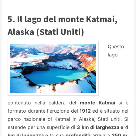
5. Il lago del monte Katmai,
Alaska (Stati Uniti)
Questo
lago
contenuto nella caldera del
monte Katmai
si è
formato durante l'eruzione del
1912
ed è situato nel
parco nazionale di Katmai in Alaska, Stati uniti. Si
estende per una superficie di
3 km di larghezza e 4
km di lungezza
e la sua
profondità
arriva a
250 m
.