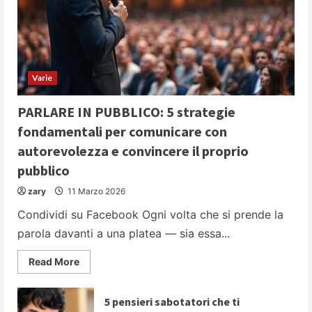
Varie
PARLARE IN PUBBLICO: 5 strategie
fondamentali per comunicare con
autorevolezza e convincere il proprio
pubblico
zary
11 Marzo 2026
Condividi su Facebook Ogni volta che si prende la
parola davanti a una platea — sia essa...
Read
Read More
more
about
PARLARE
IN
5 pensieri sabotatori che ti
PUBBLICO: