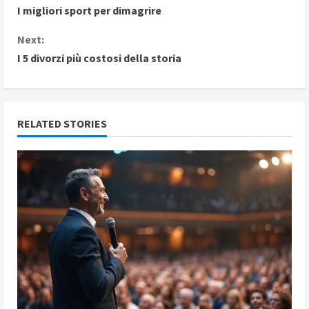
I migliori sport per dimagrire
o
Next:
n
I 5 divorzi più costosi della storia
t
i
RELATED STORIES
n
u
e
R
e
a