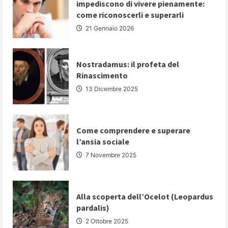
impediscono di vivere pienamente:
5
strategie
come riconoscerli e superarli
fondamentali
per
21 Gennaio 2026
comunicare
con
autorevolezza
e
convincere
Nostradamus: il profeta del
il
Rinascimento
proprio
pubblico
13 Dicembre 2025
Come comprendere e superare
l’ansia sociale
7 Novembre 2025
Alla scoperta dell’Ocelot (Leopardus
pardalis)
2 Ottobre 2025