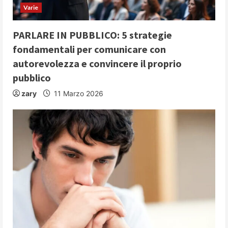
d
Varie
i
PARLARE IN PUBBLICO: 5 strategie
n
fondamentali per comunicare con
autorevolezza e convincere il proprio
g
pubblico
zary
11 Marzo 2026