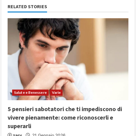
n
RELATED STORIES
u
e
R
e
a
d
i
Salute e Benessere
Varie
n
5 pensieri sabotatori che ti impediscono di
vivere pienamente: come riconoscerli e
g
superarli
zary
21 Gennaio 2026