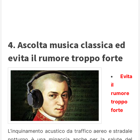
4. Ascolta musica classica ed
evita il rumore troppo forte
Evita
il
rumore
troppo
forte
L’inquinamento acustico da traffico aereo e stradale
notturno è una minaccia anche per la salute del