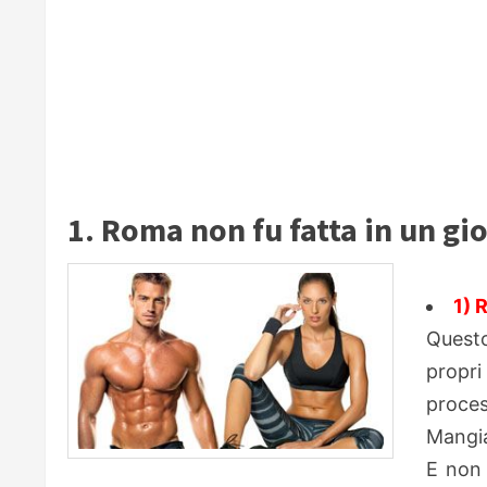
1. Roma non fu fatta in un gio
1) 
Questo
propri
process
Mangia
E non 