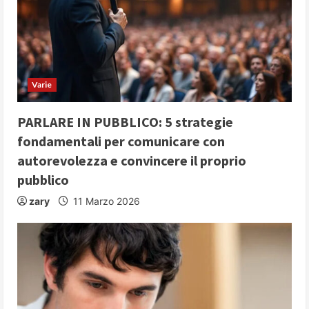
e
a
d
i
Varie
n
PARLARE IN PUBBLICO: 5 strategie
fondamentali per comunicare con
g
autorevolezza e convincere il proprio
pubblico
zary
11 Marzo 2026