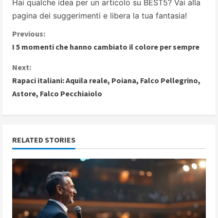
Hai qualche idea per un articolo su BEST5? Vai alla
pagina dei suggerimenti
e libera la tua fantasia!
C
Previous:
I 5 momenti che hanno cambiato il colore per sempre
o
Next:
n
Rapaci italiani: Aquila reale, Poiana, Falco Pellegrino,
Astore, Falco Pecchiaiolo
t
i
n
RELATED STORIES
u
e
R