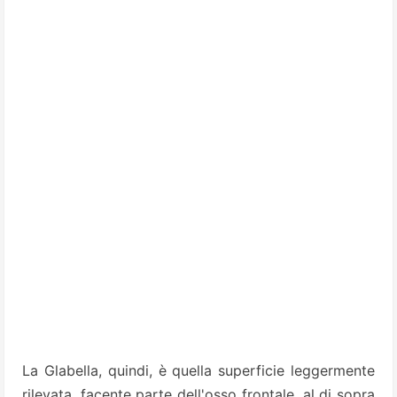
La Glabella, quindi, è quella superficie leggermente
rilevata, facente parte dell'osso frontale, al di sopra