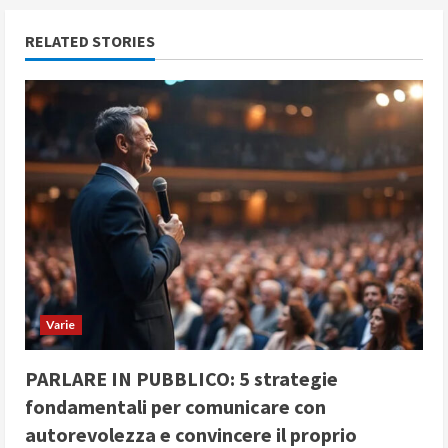
n
RELATED STORIES
u
e
R
e
a
d
i
Varie
n
PARLARE IN PUBBLICO: 5 strategie
fondamentali per comunicare con
g
autorevolezza e convincere il proprio