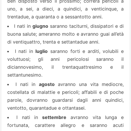
ben disposto verso il prossimo; correrà pericoli a
uno, a sei, a dieci, a quindici, a venticinque, a
trentadue, a quaranta o a sessantotto anni.
I nati in
giugno
saranno taciturni, dissipatori e di
buona salute; ameranno molto e avranno guai all’età
di ventiquattro, trenta e settantadue anni.
I nati in
luglio
saranno forti e arditi, volubili e
voluttuosi; gli anni pericolosi saranno il
diciannovesimo, il trentaquattresimo e il
settantunesimo.
I nati in
agosto
avranno una vita mediocre,
costellata di malattie e pericoli; affabili e di poche
parole, dovranno guardarsi dagli anni quindici,
ventotto, quarantadue e ottantasei.
I nati in
settembre
avranno vita lunga e
fortunata, carattere allegro e saranno acuti