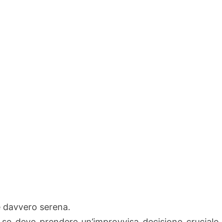
re davvero serena.
: se deve prendere un’improvvisa decisione cruciale,