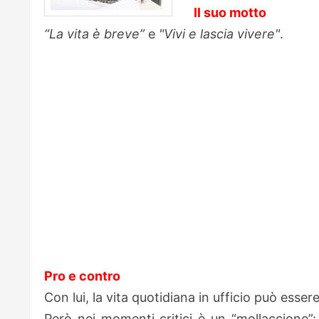
Il suo motto
“La vita è breve”
e
"Vivi e lascia vivere"
.
Pro e contro
Con lui, la vita quotidiana in ufficio può esse
Però nei momenti critici è un “mollaccione”