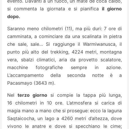
evento. Davanti a un fuoco, un mate de coca caldo,
si commenta la giornata e si pianifica
il giorno
dopo.
Saranno meno chilometri (11), ma più duri: 7 ore di
camminata, a cominciare da una scalinata in pietra
che sale, sale… Si raggiunge il Warmiwanusca, il
punto più alto del trekking, 4224 metri, montagna
vera, sbalzi climatici, aria da provetto scalatore,
macchine fotografiche sempre in azione.
L’accampamento della seconda notte è a
Pacasmayo (3643 m).
Nel
terzo giorno
si compie la tappa più lunga,
16 chilometri in 10 ore. L’atmosfera si carica di
magia mano a mano che si prosegue: ecco la laguna
Saqtaicocha, un lago a 4260 metri d’altezza, dove
vivono le anatre e dove si specchiano le cime;