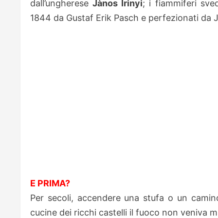
dall’ungherese
Jànos Irinyi
; i fiammiferi sved
1844 da Gustaf Erik Pasch e perfezionati da Jo
E PRIMA?
Per secoli, accendere una stufa o un camino
cucine dei ricchi castelli il fuoco non veniva 