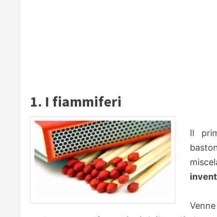
1. I fiammiferi
Il pr
basto
miscel
invent
Venne 