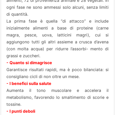
alimenti, 72 di provenienza animale e 28 vegetali. In
ogni fase ne sono ammessi solo alcuni, senza limiti
di quantità.
La prima fase è quella “di attacco” e include
inizialmente alimenti a base di proteine (carne
magra, pesce, uova, latticini magri), cui si
aggiungono tutti gli altri assieme a crusca d’avena
(con molta acqua) per ridurre l’assorbi- mento di
grassi e zuccheri.
- Quanto si dimagrisce
Garantisce risultati rapidi, ma è poco bilanciata: si
consigliano cicli di non oltre un mese.
- I benefici sulla salute
Aumenta il tono muscolare e accelera il
metabolismo, favorendo lo smaltimento di scorie e
tossine.
- I punti deboli