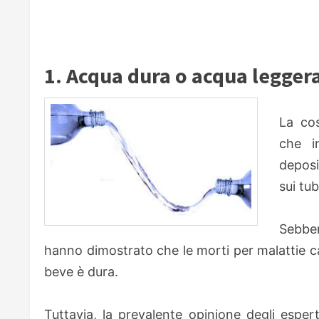
1. Acqua dura o acqua legger
La cos
che i
deposit
sui tub
Sebben
hanno dimostrato che le morti per malattie c
beve è dura.
Tuttavia, la prevalente opinione degli espert