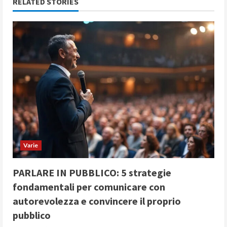
RELATED STORIES
u
e
R
e
a
d
i
Varie
n
PARLARE IN PUBBLICO: 5 strategie
g
fondamentali per comunicare con
autorevolezza e convincere il proprio
pubblico