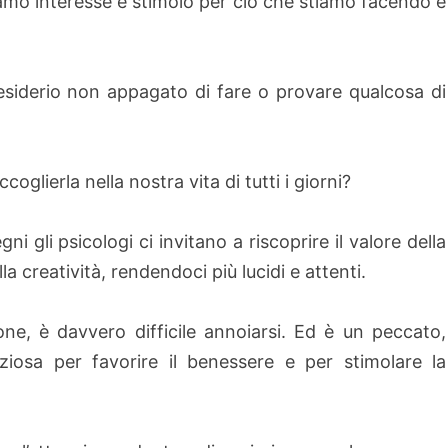
iamo interesse e stimolo per ciò che stiamo facendo e
esiderio non appagato di fare o provare qualcosa di
lierla nella nostra vita di tutti i giorni?
ni gli psicologi ci invitano a riscoprire il valore della
a creatività, rendendoci più lucidi e attenti.
ione, è davvero difficile annoiarsi. Ed è un peccato,
iosa per favorire il benessere e per stimolare la