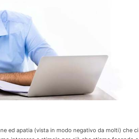
one ed apatia (vista in modo negativo da molti) che ci