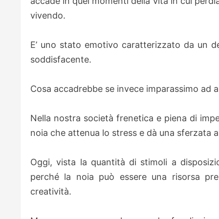
accade in quei momenti della vita in cui perd
vivendo.
E’ uno stato emotivo caratterizzato da un d
soddisfacente.
Cosa accadrebbe se invece imparassimo ad accog
Nella nostra società frenetica e piena di impeg
noia che attenua lo stress e dà una sferzata all
Oggi, vista la quantità di stimoli a disposiz
perché la noia può essere una risorsa prez
creatività.