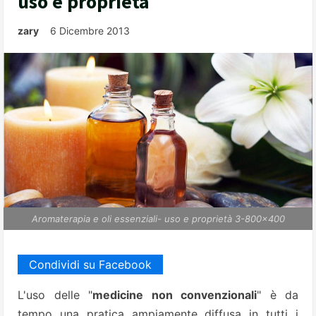
uso e proprietà
zary
6 Dicembre 2013
Aromaterapia e oli essenziali- uso e proprietà 3-800x400
Condividi su Facebook
L'uso delle "
medicine non convenzionali
" è da
tempo una pratica ampiamente diffusa in tutti i