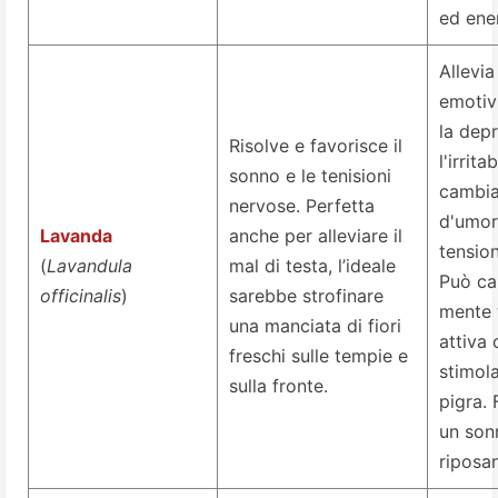
ed ene
Allevia
emotiv
la dep
Risolve e favorisce il
l'irritab
sonno e le tenisioni
cambia
nervose. Perfetta
d'umor
Lavanda
anche per alleviare il
tensio
(
Lavandula
mal di testa, l’ideale
Può ca
officinalis
)
sarebbe strofinare
mente 
una manciata di fiori
attiva 
freschi sulle tempie e
stimol
sulla fronte.
pigra. 
un son
riposan