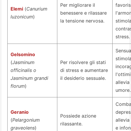
Per migliorare il
favori
Elemi
(
Canurium
benessere e rilassare
l'armon
luzonicum
)
la tensione nervosa.
stimol
contra
stress.
Sensua
Gelsomino
stimola
(
Jasminum
Per risolvere gli stati
incora
officinalis o
di stress e aumentare
l'ottim
Jasminum grandi
il desiderio sessuale.
allevia 
florum
)
umore.
Combat
Geranio
depres
Possiede azione
(
Pelargonium
allevia
rilassante.
graveolens
)
e info