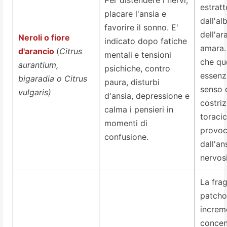
Per distendere i nervi,
estratt
placare l'ansia e
dall'al
favorire il sonno. E'
dell'ar
Neroli o fiore
indicato dopo fatiche
amara.
d'arancio
(
Citrus
mentali
e tensioni
che qu
aurantium,
psichiche, contro
essenza
bigaradia o Citrus
paura, disturbi
senso 
vulgaris
)
d'ansia, depressione e
costri
calma i pensieri in
toraci
momenti di
provoc
confusione.
dall'an
nervos
La fra
patcho
increm
concen