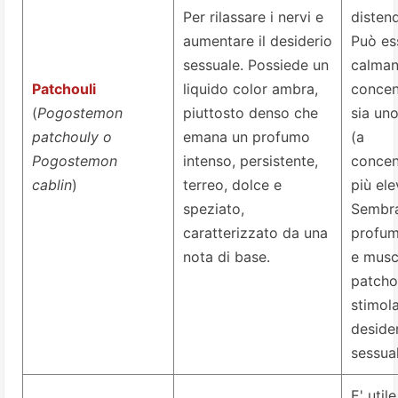
Per rilassare i nervi e
distend
aumentare il desiderio
Può es
sessuale. Possiede un
calman
Patchouli
liquido color ambra,
concen
(
Pogostemon
piuttosto denso che
sia un
patchouly o
emana un profumo
(a
Pogostemon
intenso, persistente,
concen
cablin
)
terreo, dolce e
più ele
speziato,
Sembra
caratterizzato da una
profum
nota di base.
e musc
patcho
stimola
deside
sessual
E' utile