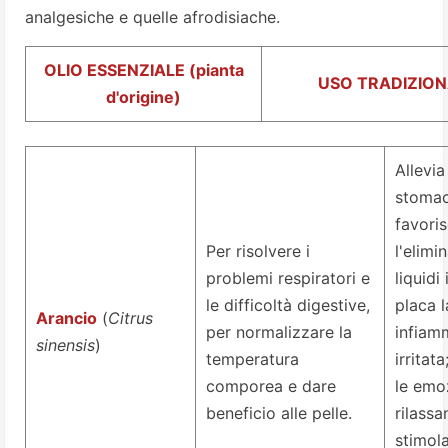
analgesiche e quelle afrodisiache.
OLIO ESSENZIALE (pianta
USO TRADIZION
d'origine)
Allevia
stomac
favori
Per risolvere i
l'elimi
problemi respiratori e
liquidi
le difficoltà digestive,
placa l
Arancio
(
Citrus
per normalizzare la
infiam
sinensis
)
temperatura
irritata
comporea e dare
le emo
beneficio alle pelle.
rilass
stimol