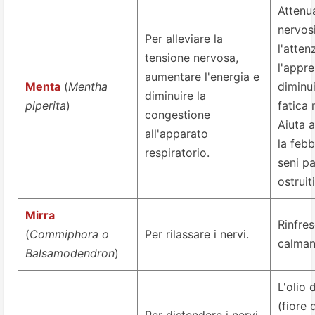
Attenua
nervos
Per alleviare la
l'atten
tensione nervosa,
l'appr
aumentare l'energia e
Menta
(
Mentha
diminui
diminuire la
piperita
)
fatica 
congestione
Aiuta a
all'apparato
la febb
respiratorio.
seni pa
ostruiti
Mirra
Rinfre
(
Commiphora o
Per rilassare i nervi.
calman
Balsamodendron
)
L'olio d
(fiore 