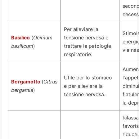
secono
necessi
Per alleviare la
Stimola
Basilico
(
Ocimum
tensione nervosa e
energie
basilicum
)
trattare le patologie
vie nas
respiratorie.
Aumen
Utile per lo stomaco
l'appet
Bergamotto
(
Citrus
e per alleviare la
diminui
bergamia
)
tensione nervosa.
flatule
la dep
Rilassa
favoris
riduce