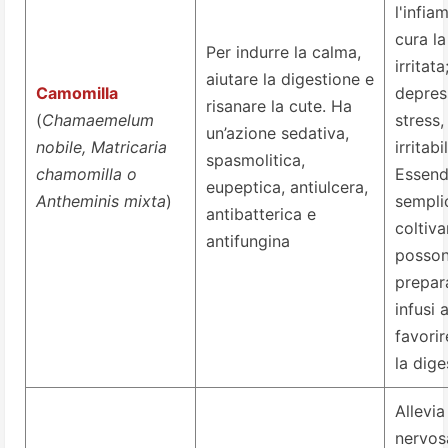
l'infi
cura la
Per indurre la calma,
irritat
aiutare la digestione e
Camomilla
depres
risanare la cute. Ha
(
Chamaemelum
stress,
un’azione sedativa,
nobile, Matricaria
irritabil
spasmolitica,
chamomilla o
Essend
eupeptica, antiulcera,
Antheminis mixta
)
sempli
antibatterica e
coltiva
antifungina
posso
prepar
infusi 
favorir
la dige
Allevia
nervos