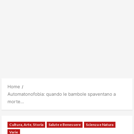
Home
Automatonofobia: quando le bambole spaventano a
morte…
Cultura, Arte, Storia
Salute e Benessere
Scienza e Natura
Varie