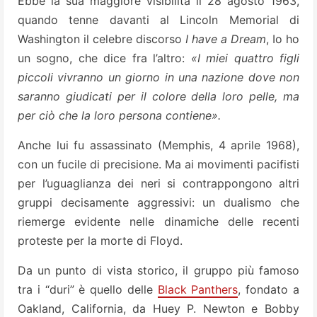
Ebbe la sua maggiore visibilità il 28 agosto 1963,
quando tenne davanti al Lincoln Memorial di
Washington il celebre discorso
I have a Dream
, Io ho
un sogno, che dice fra l’altro:
«I miei quattro figli
piccoli vivranno un giorno in una nazione dove non
saranno giudicati per il colore della loro pelle, ma
per ciò che la loro persona contiene».
Anche lui fu assassinato (Memphis, 4 aprile 1968),
con un fucile di precisione. Ma ai movimenti pacifisti
per l’uguaglianza dei neri si contrappongono altri
gruppi decisamente aggressivi: un dualismo che
riemerge evidente nelle dinamiche delle recenti
proteste per la morte di Floyd.
Da un punto di vista storico, il gruppo più famoso
tra i “duri” è quello delle
Black Panthers
, fondato a
Oakland, California, da Huey P. Newton e Bobby