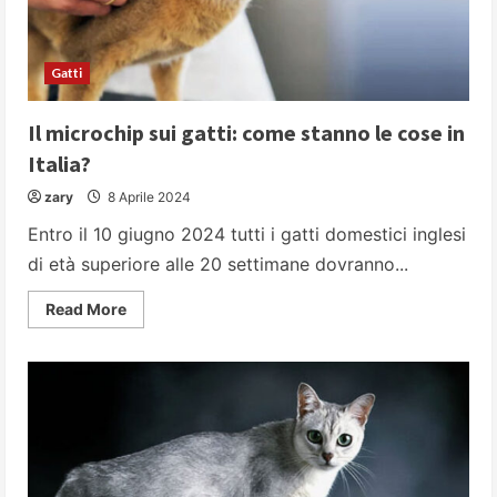
Gatti
Il microchip sui gatti: come stanno le cose in
Italia?
zary
8 Aprile 2024
Entro il 10 giugno 2024 tutti i gatti domestici inglesi
di età superiore alle 20 settimane dovranno...
Read
Read More
more
about
Il
microchip
sui
gatti:
come
stanno
le
cose
in
Italia?