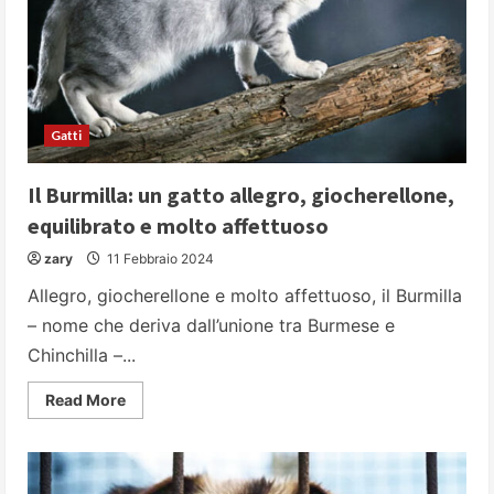
Gatti
Il Burmilla: un gatto allegro, giocherellone,
equilibrato e molto affettuoso
zary
11 Febbraio 2024
Allegro, giocherellone e molto affettuoso, il Burmilla
– nome che deriva dall’unione tra Burmese e
Chinchilla –...
Read
Read More
more
about
Il
Burmilla:
un
gatto