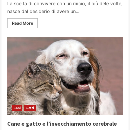
La scelta di convivere con un micio, il più dele volte,
nasce dal desiderio di avere un...
Read
Read More
more
about
Come
scegliere
il
gatto
di
casa
Cani
Gatti
Cane e gatto e l’invecchiamento cerebrale