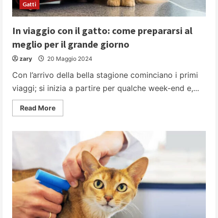
Gatti
In viaggio con il gatto: come prepararsi al
meglio per il grande giorno
zary
20 Maggio 2024
Con l’arrivo della bella stagione cominciano i primi
viaggi; si inizia a partire per qualche week-end e,...
Read
Read More
more
about
In
viaggio
con
il
gatto:
come
prepararsi
al
meglio
per
il
grande
giorno