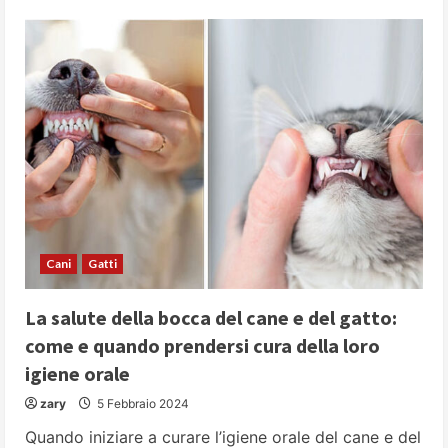
Il
cane,
il
gatto
e
le
adozioni
speciali
del
cuore
Cani
Gatti
La salute della bocca del cane e del gatto:
come e quando prendersi cura della loro
igiene orale
zary
5 Febbraio 2024
Quando iniziare a curare l’igiene orale del cane e del