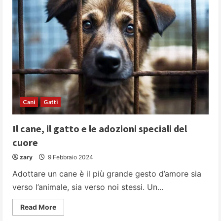
allegro,
giocherellone,
equilibrato
e
molto
affettuoso
Cani
Gatti
Il cane, il gatto e le adozioni speciali del
cuore
zary
9 Febbraio 2024
Adottare un cane è il più grande gesto d’amore sia
verso l’animale, sia verso noi stessi. Un...
Read
Read More
more
about