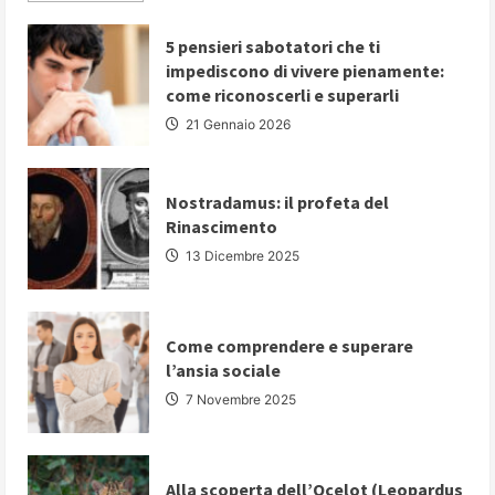
about
PARLARE
IN
5 pensieri sabotatori che ti
PUBBLICO:
impediscono di vivere pienamente:
5
strategie
come riconoscerli e superarli
fondamentali
per
21 Gennaio 2026
comunicare
con
autorevolezza
e
convincere
Nostradamus: il profeta del
il
Rinascimento
proprio
pubblico
13 Dicembre 2025
Come comprendere e superare
l’ansia sociale
7 Novembre 2025
Alla scoperta dell’Ocelot (Leopardus