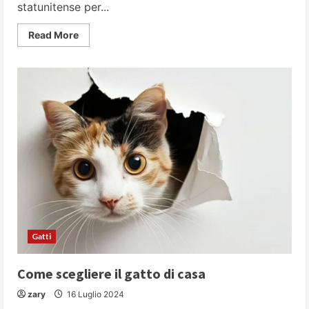
statunitense per...
Read
Read More
more
about
Come
i
nostri
animali
domestici
riescono
a
farci
stare
meglio
Gatti
Come scegliere il gatto di casa
zary
16 Luglio 2024