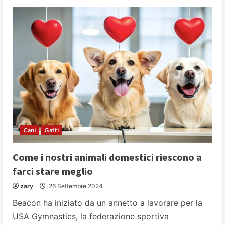
Gatti
e
bambini:
una
convivenza
speciale
Cani
Gatti
Come i nostri animali domestici riescono a
farci stare meglio
zary
26 Settembre 2024
Beacon ha iniziato da un annetto a lavorare per la
USA Gymnastics, la federazione sportiva