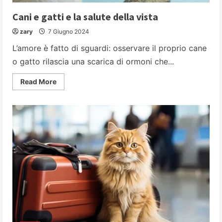
Cani e gatti e la salute della vista
zary
7 Giugno 2024
L’amore è fatto di sguardi: osservare il proprio cane
o gatto rilascia una scarica di ormoni che...
Read
Read More
more
about
Cani
e
gatti
e
la
salute
della
vista