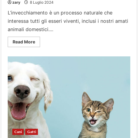
zary
8 Luglio 2024
L’invecchiamento è un processo naturale che
interessa tutti gli esseri viventi, inclusi i nostri amati
animali domestici....
Read
Read More
more
about
Cane
e
gatto
e
l’invecchiamento
cerebrale
Cani
Gatti