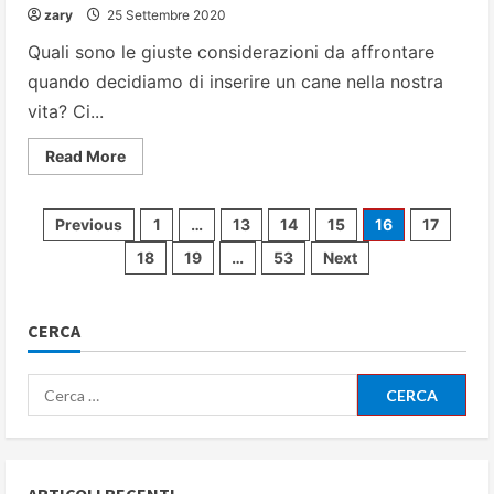
zary
25 Settembre 2020
Quali sono le giuste considerazioni da affrontare
quando decidiamo di inserire un cane nella nostra
vita? Ci...
Read
Read More
more
about
Arrivo
di
Paginazione
Previous
1
…
13
14
15
16
17
un
cane
18
19
…
53
Next
in
degli
famiglia:
come
diventare
articoli
un
CERCA
“capobranco”
credibile
Ricerca
per: