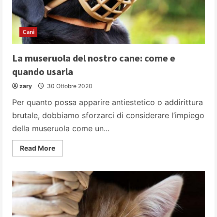
Cani
La museruola del nostro cane: come e
quando usarla
zary
30 Ottobre 2020
Per quanto possa apparire antiestetico o addirittura
brutale, dobbiamo sforzarci di considerare l’impiego
della museruola come un...
Read
Read More
more
about
La
museruola
del
nostro
cane:
come
e
quando