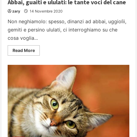
Abbai, guaiti e ululati: le tante voci del cane
zary
14 Novembre 2020
Non neghiamolo: spesso, dinanzi ad abbai, uggiolìi,
gemiti e persino ululati, ci interroghiamo su che
cosa voglia...
Read
Read More
more
about
Abbai,
guaiti
e
ululati:
le
tante
voci
del
cane