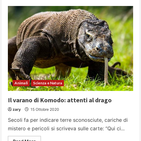
Lapphund:
un
cane
devoto,
lavoratore,
rustico,
intraprendente
ma
anche
obbediente
Animali
Scienza e Natura
Il varano di Komodo: attenti al drago
zary
15 Ottobre 2020
Secoli fa per indicare terre sconosciute, cariche di
mistero e pericoli si scriveva sulle carte: “Qui ci...
Read