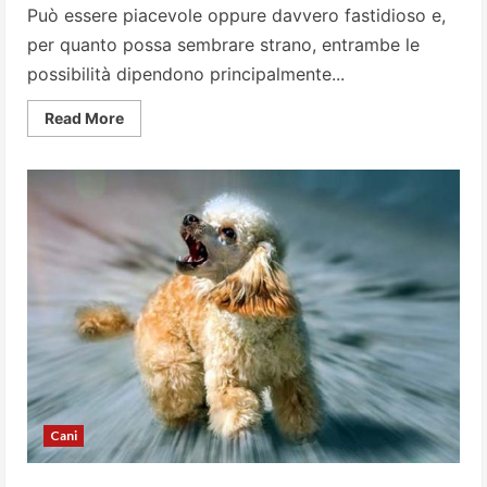
Può essere piacevole oppure davvero fastidioso e,
per quanto possa sembrare strano, entrambe le
possibilità dipendono principalmente...
Read
Read More
more
about
Spazzoliamo
il
cane:
come
farlo
in
modo
corretto
Cani