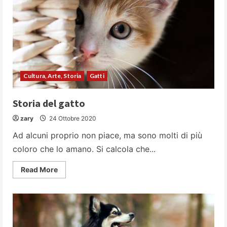
usarla
Cultura, Arte, Storia
Gatti
Storia del gatto
zary
24 Ottobre 2020
Ad alcuni proprio non piace, ma sono molti di più
coloro che lo amano. Si calcola che...
Read
Read More
more
about
Storia
del
gatto