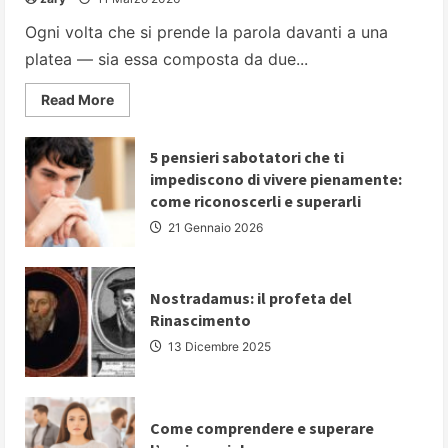
Ogni volta che si prende la parola davanti a una
platea — sia essa composta da due...
Read
Read More
more
about
PARLARE
IN
5 pensieri sabotatori che ti
PUBBLICO:
impediscono di vivere pienamente:
5
strategie
come riconoscerli e superarli
fondamentali
per
21 Gennaio 2026
comunicare
con
autorevolezza
e
convincere
Nostradamus: il profeta del
il
Rinascimento
proprio
pubblico
13 Dicembre 2025
Come comprendere e superare