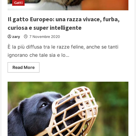
Gatti
Il gatto Europeo: una razza vivace, furba,
curiosa e super intelligente
zary
7 Novembre 2020
È la più diffusa tra le razze feline, anche se tanti
ignorano che tale sia e lo...
Read
Read More
more
about
Il
gatto
Europeo:
una
razza
vivace,
furba,
curiosa
e
super
intelligente