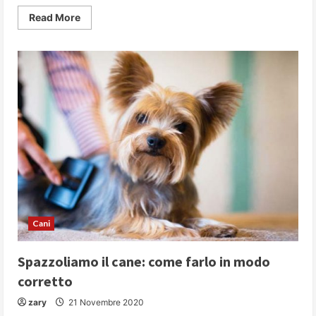
Read
Read More
more
about
Capire
il
tuo
cane:
un
predatore,
anche
se
da
salotto…
Cani
Spazzoliamo il cane: come farlo in modo
corretto
zary
21 Novembre 2020