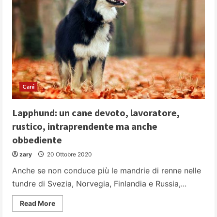
Cani
Lapphund: un cane devoto, lavoratore,
rustico, intraprendente ma anche
obbediente
zary
20 Ottobre 2020
Anche se non conduce più le mandrie di renne nelle
tundre di Svezia, Norvegia, Finlandia e Russia,...
Read
Read More
more
about