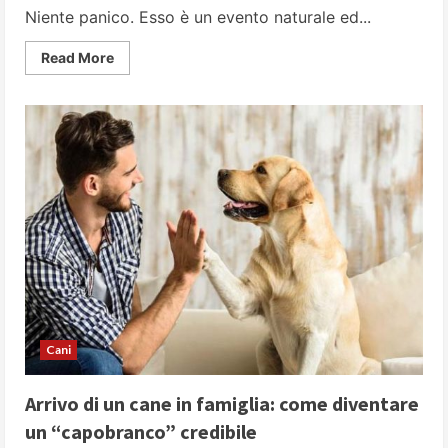
Niente panico. Esso è un evento naturale ed...
Read
Read More
more
about
Cane
che
partorisce:
10
domande
su
cosa
fare
per
gestire
al
meglio
i
cuccioli
in
arrivo
Cani
Arrivo di un cane in famiglia: come diventare
un “capobranco” credibile