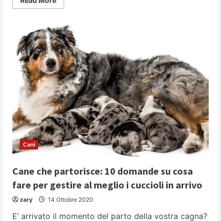
Read More
more
about
Il
varano
di
Komodo:
attenti
al
drago
Cani
Cane che partorisce: 10 domande su cosa
fare per gestire al meglio i cuccioli in arrivo
zary
14 Ottobre 2020
E’ arrivato il momento del parto della vostra cagna?