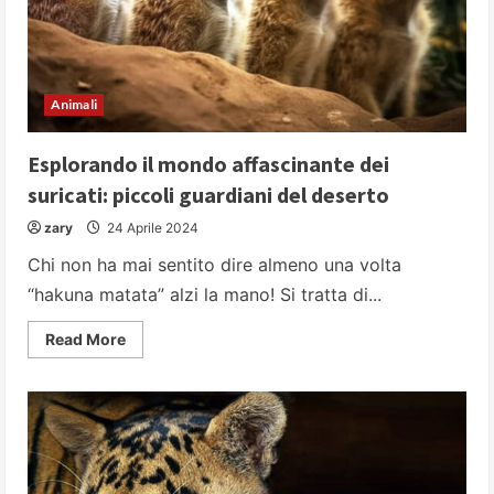
giorno
Animali
Esplorando il mondo affascinante dei
suricati: piccoli guardiani del deserto
zary
24 Aprile 2024
Chi non ha mai sentito dire almeno una volta
“hakuna matata” alzi la mano! Si tratta di...
Read
Read More
more
about
Esplorando
il
mondo
affascinante
dei
suricati:
piccoli
guardiani