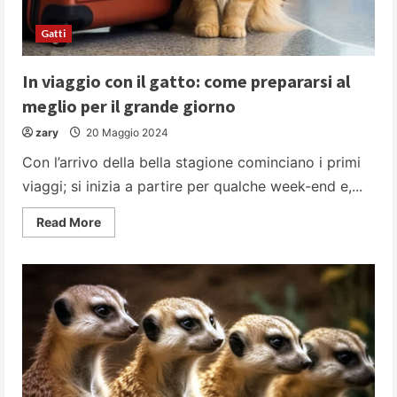
Gatti
In viaggio con il gatto: come prepararsi al
meglio per il grande giorno
zary
20 Maggio 2024
Con l’arrivo della bella stagione cominciano i primi
viaggi; si inizia a partire per qualche week-end e,...
Read
Read More
more
about
In
viaggio
con
il
gatto:
come
prepararsi
al
meglio
per
il
grande