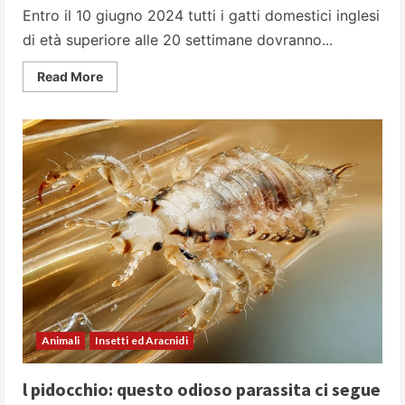
Entro il 10 giugno 2024 tutti i gatti domestici inglesi
di età superiore alle 20 settimane dovranno...
Read
Read More
more
about
Il
microchip
sui
gatti:
come
stanno
le
cose
in
Italia?
Animali
Insetti ed Aracnidi
l pidocchio: questo odioso parassita ci segue