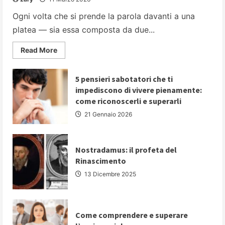
Ogni volta che si prende la parola davanti a una
platea — sia essa composta da due...
Read
Read More
more
about
PARLARE
IN
5 pensieri sabotatori che ti
PUBBLICO:
impediscono di vivere pienamente:
5
strategie
come riconoscerli e superarli
fondamentali
per
21 Gennaio 2026
comunicare
con
autorevolezza
e
convincere
Nostradamus: il profeta del
il
Rinascimento
proprio
pubblico
13 Dicembre 2025
Come comprendere e superare