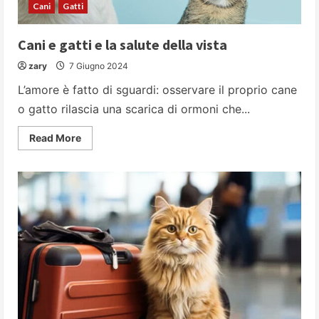
Cani
Gatti
Cani e gatti e la salute della vista
zary
7 Giugno 2024
L’amore è fatto di sguardi: osservare il proprio cane
o gatto rilascia una scarica di ormoni che...
Read
Read More
more
about
Cani
e
gatti
e
la
salute
della
vista