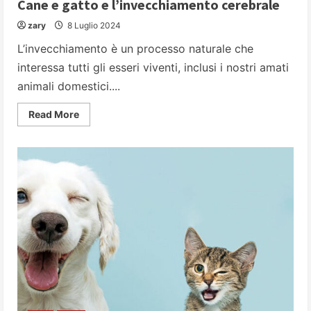
Cane e gatto e l’invecchiamento cerebrale
zary
8 Luglio 2024
L’invecchiamento è un processo naturale che
interessa tutti gli esseri viventi, inclusi i nostri amati
animali domestici....
Read
Read More
more
about
Cane
e
gatto
e
l’invecchiamento
cerebrale