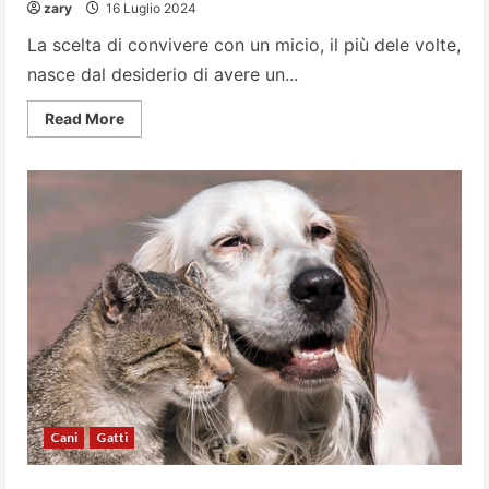
zary
16 Luglio 2024
La scelta di convivere con un micio, il più dele volte,
nasce dal desiderio di avere un...
Read
Read More
more
about
Come
scegliere
il
gatto
di
casa
Cani
Gatti