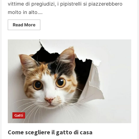
vittime di pregiudizi, i pipistrelli si piazzerebbero
molto in alto....
Read
Read More
more
about
Alla
scoperta
dei
pipistrelli:
viaggio
in
10
punti
per
sfatare
i
falsi
miti
su
queste
creature
Gatti
Come scegliere il gatto di casa