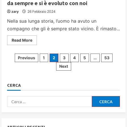
da sempre e si è evoluto con noi
zary
26 Febbraio 2024
Nella sua lunga storia, l’uomo ha avuto un
compagno che gli è sempre stato vicino. È rimasto...
Read
Read More
more
about
l
pidocchio:
Paginazione
Previous
1
2
3
4
5
…
53
questo
odioso
Next
parassita
degli
ci
segue
da
articoli
sempre
CERCA
e
si
è
Ricerca
evoluto
con
per:
noi