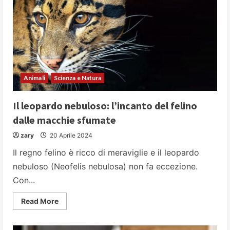
del
deserto
Animali
Scienza e Natura
Il leopardo nebuloso: l’incanto del felino
dalle macchie sfumate
zary
20 Aprile 2024
Il regno felino è ricco di meraviglie e il leopardo
nebuloso (Neofelis nebulosa) non fa eccezione.
Con...
Read
Read More
more
about
Il
leopardo