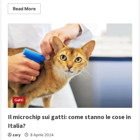
Read
Read More
more
about
Pipì
in
casa
:
ecco
come
educare
il
cucciolo
a
fare
i
bisogni
fuori
Gatti
Il microchip sui gatti: come stanno le cose in
Italia?
zary
8 Aprile 2024