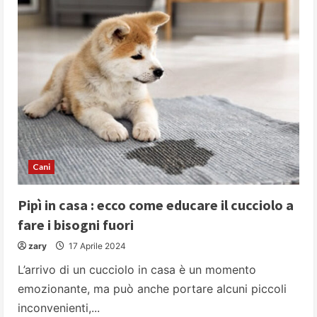
nebuloso:
l’incanto
del
felino
dalle
macchie
sfumate
Cani
Pipì in casa : ecco come educare il cucciolo a
fare i bisogni fuori
zary
17 Aprile 2024
L’arrivo di un cucciolo in casa è un momento
emozionante, ma può anche portare alcuni piccoli
inconvenienti,...