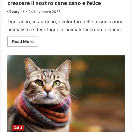
crescere il nostro cane sano e felice
zary
24 Novembre 2023
Ogni anno, in autunno, i volontari delle associazioni
animaliste e dei rifugi per animali fanno un bilancio...
Read
Read More
more
about
Dal
cucciolo
all’adulto:
l’ABC
per
fare
crescere
il
nostro
cane
sano
e
felice
Gatti