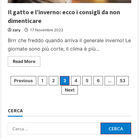
Il gatto e l’inverno: ecco i consigli da non
dimenticare
zary
17 Novembre 2023
Brrr che freddo quando arriva il generale inverno! Le
giornate sono più corte, il clima è più...
Read
Read More
more
about
Il
gatto
Paginazione
Previous
1
2
3
4
5
6
…
53
e
l’inverno:
Next
ecco
degli
i
consigli
da
articoli
non
CERCA
dimenticare
Ricerca
per: