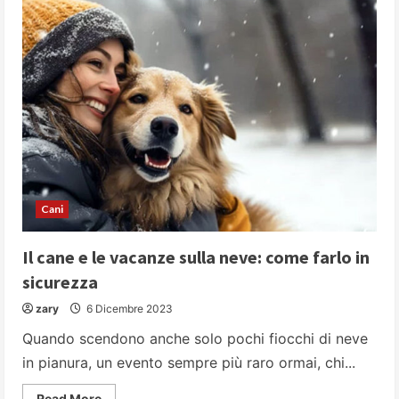
cavallo
vincente,
elegante,
maestoso
e
potente
Cani
Il cane e le vacanze sulla neve: come farlo in
sicurezza
zary
6 Dicembre 2023
Quando scendono anche solo pochi fiocchi di neve
in pianura, un evento sempre più raro ormai, chi...
Read
Read More