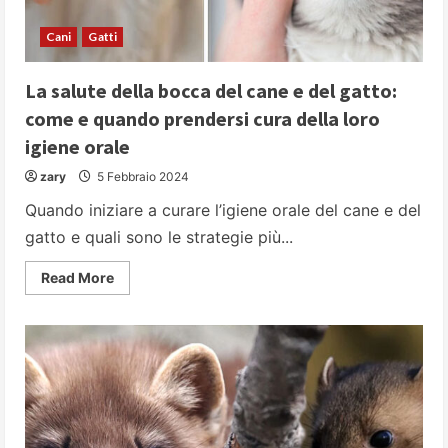
Cani
Gatti
La salute della bocca del cane e del gatto:
come e quando prendersi cura della loro
igiene orale
zary
5 Febbraio 2024
Quando iniziare a curare l’igiene orale del cane e del
gatto e quali sono le strategie più...
Read
Read More
more
about
La
salute
della
bocca
del
cane
e
del
gatto:
come