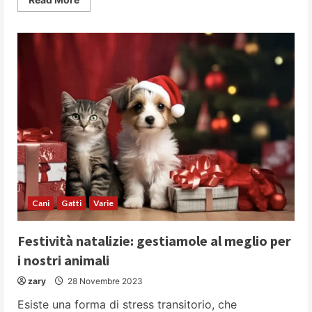
more
about
Il
cane
e
le
vacanze
sulla
neve:
come
farlo
in
sicurezza
Cani
Gatti
Varie
Festività natalizie: gestiamole al meglio per
i nostri animali
zary
28 Novembre 2023
Esiste una forma di stress transitorio, che