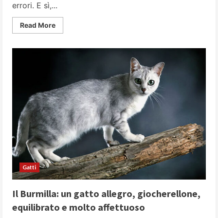
errori. E sì,...
Read
Read More
more
about
Cani
che
hanno
paura
degli
esseri
umani.
Pecrhé
accade
e
come
possiamo
evitarlo?
Gatti
Il Burmilla: un gatto allegro, giocherellone,
equilibrato e molto affettuoso