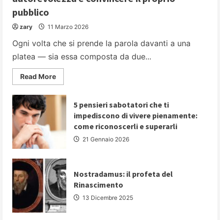
pubblico
zary
11 Marzo 2026
Ogni volta che si prende la parola davanti a una
platea — sia essa composta da due...
Read
Read More
more
about
PARLARE
IN
5 pensieri sabotatori che ti
PUBBLICO:
impediscono di vivere pienamente:
5
strategie
come riconoscerli e superarli
fondamentali
per
21 Gennaio 2026
comunicare
con
autorevolezza
e
convincere
Nostradamus: il profeta del
il
Rinascimento
proprio
pubblico
13 Dicembre 2025