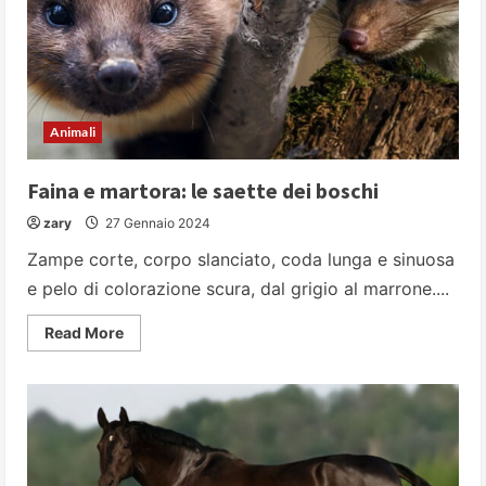
e
quando
prendersi
cura
della
loro
igiene
orale
Animali
Faina e martora: le saette dei boschi
zary
27 Gennaio 2024
Zampe corte, corpo slanciato, coda lunga e sinuosa
e pelo di colorazione scura, dal grigio al marrone....
Read
Read More
more
about
Faina
e
martora:
le
saette
dei
boschi