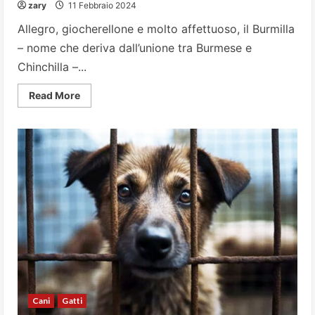
zary
11 Febbraio 2024
Allegro, giocherellone e molto affettuoso, il Burmilla
– nome che deriva dall’unione tra Burmese e
Chinchilla –...
Read
Read More
more
about
Il
Burmilla:
un
gatto
allegro,
giocherellone,
equilibrato
e
molto
affettuoso
Cani
Gatti