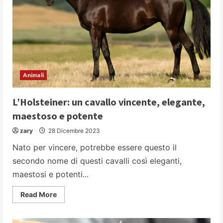
Animali
L’Holsteiner: un cavallo vincente, elegante,
maestoso e potente
zary
28 Dicembre 2023
Nato per vincere, potrebbe essere questo il
secondo nome di questi cavalli così eleganti,
maestosi e potenti...
Read
Read More
more
about
L’Holsteiner:
un