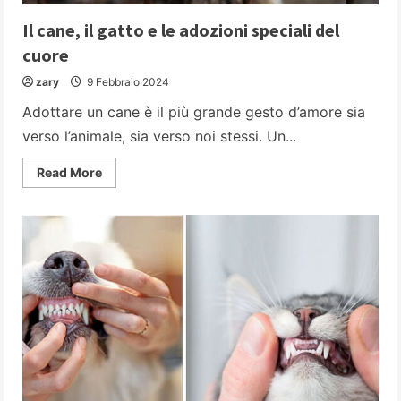
Il cane, il gatto e le adozioni speciali del
cuore
zary
9 Febbraio 2024
Adottare un cane è il più grande gesto d’amore sia
verso l’animale, sia verso noi stessi. Un...
Read
Read More
more
about
Il
cane,
il
gatto
e
le
adozioni
speciali
del
cuore