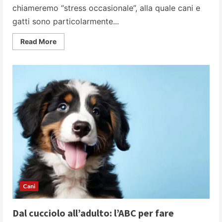
chiameremo “stress occasionale”, alla quale cani e
gatti sono particolarmente...
Read
Read More
more
about
Festività
natalizie:
gestiamole
al
meglio
per
i
nostri
animali
Cani
Dal cucciolo all’adulto: l’ABC per fare