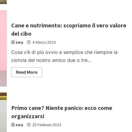
about
Cane
e
ristorante:
consigli
e
Cane e nutrimento: scopriamo il vero valore
punti
di
del cibo
vista
sia
zary
4 Marzo 2023
dei
clienti
che
Cosa c’è di più ovvio e semplice che riempire la
dei
ristoratori
ciotola del nostro amico due o tre...
Read
Read More
more
about
Cane
e
nutrimento:
scopriamo
il
vero
Primo cane? Niente panico: ecco come
valore
del
organizzarsi
cibo
zary
25 Febbraio 2023