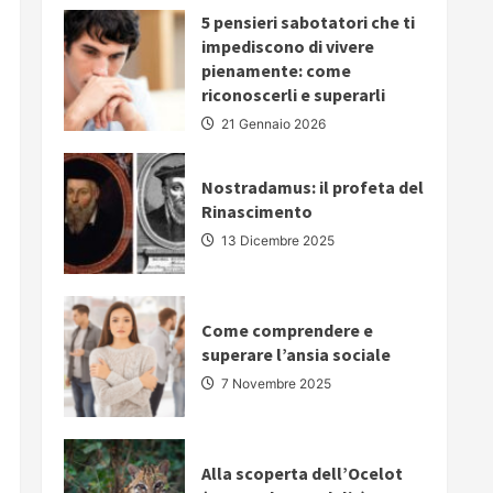
PARLARE
5 pensieri sabotatori che ti
IN
PUBBLICO:
impediscono di vivere
5
pienamente: come
strategie
fondamentali
riconoscerli e superarli
per
comunicare
21 Gennaio 2026
con
autorevolezza
e
convincere
Nostradamus: il profeta del
il
Rinascimento
proprio
pubblico
13 Dicembre 2025
Come comprendere e
superare l’ansia sociale
7 Novembre 2025
Alla scoperta dell’Ocelot