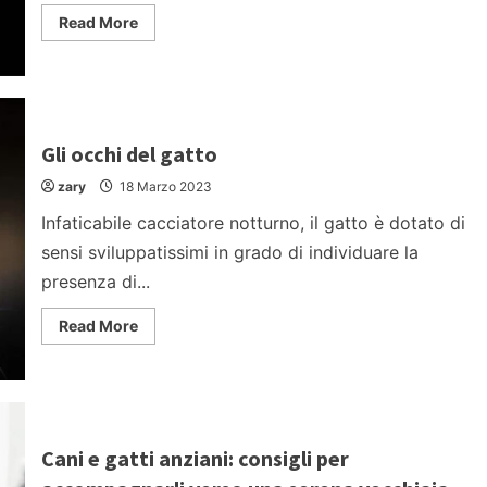
Read
Read More
more
about
Il
morso
animale:
di
chi
sono
Gli occhi del gatto
le
fauci
zary
18 Marzo 2023
più
potenti
al
Infaticabile cacciatore notturno, il gatto è dotato di
mondo?
sensi sviluppatissimi in grado di individuare la
presenza di...
Read
Read More
more
about
Gli
occhi
del
gatto
Cani e gatti anziani: consigli per