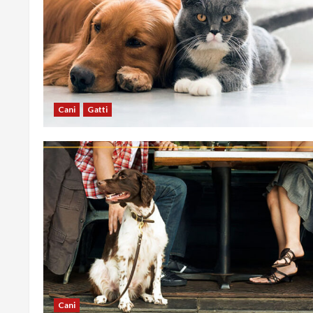
Cani
Gatti
Cani