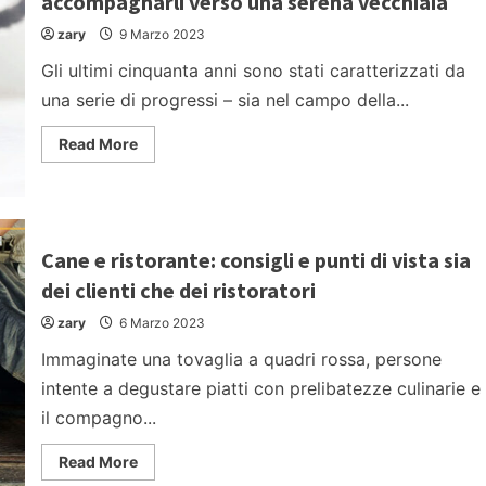
accompagnarli verso una serena vecchiaia
zary
9 Marzo 2023
Gli ultimi cinquanta anni sono stati caratterizzati da
una serie di progressi – sia nel campo della...
Read
Read More
more
about
Cani
e
gatti
anziani:
consigli
Cane e ristorante: consigli e punti di vista sia
per
accompagnarli
dei clienti che dei ristoratori
verso
una
zary
6 Marzo 2023
serena
vecchiaia
Immaginate una tovaglia a quadri rossa, persone
intente a degustare piatti con prelibatezze culinarie e
il compagno...
Read
Read More
more