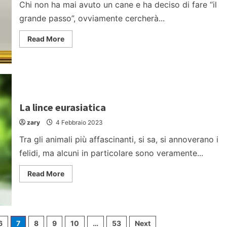
Chi non ha mai avuto un cane e ha deciso di fare “il
grande passo”, ovviamente cercherà...
Read
Read More
more
about
Primo
cane?
Niente
panico:
ecco
come
organizzarsi
La lince eurasiatica
zary
4 Febbraio 2023
Tra gli animali più affascinanti, si sa, si annoverano i
felidi, ma alcuni in particolare sono veramente...
Read
Read More
more
about
La
lince
eurasiatica
6
7
8
9
10
…
53
Next