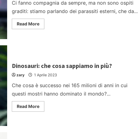
Ci fanno compagnia da sempre, ma non sono ospiti
graditi: stiamo parlando dei parassiti esterni, che da...
Read
Read More
more
about
Parassiti
e
animali
domestici:
piccole,
grandi
minacce
Dinosauri: che cosa sappiamo in più?
da
non
zary
1 Aprile 2023
sottovalutare
Che cosa è successo nei 165 milioni di anni in cui
questi mostri hanno dominato il mondo?...
Read
Read More
more
about
Dinosauri:
che
cosa
sappiamo
in