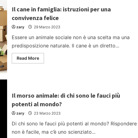
più?
Il cane in famiglia: istruzioni per una
convivenza felice
zary
29 Marzo 2023
Essere un animale sociale non è una scelta ma una
predisposizione naturale. Il cane è un diretto...
Read
Read More
more
about
Il
cane
in
famiglia:
istruzioni
per
Il morso animale: di chi sono le fauci più
una
convivenza
potenti al mondo?
felice
zary
23 Marzo 2023
Di chi sono le fauci più potenti al mondo? Rispondere
non è facile, ma c’è uno scienziato...