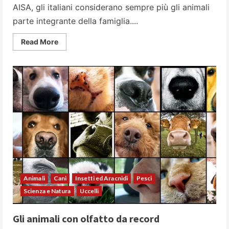
AISA, gli italiani considerano sempre più gli animali
parte integrante della famiglia....
Read
Read More
more
about
Gli
animali
domestici
e
l’evoluzione
del
rapporto
con
noi:
dalla
campagna
alla
casa
Animali
Cani
Insetti ed Aracnidi
Pesci
Scienza e Natura
Uccelli
Gli animali con olfatto da record