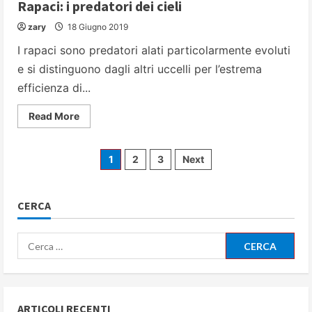
Rapaci: i predatori dei cieli
zary
18 Giugno 2019
I rapaci sono predatori alati particolarmente evoluti
e si distinguono dagli altri uccelli per l’estrema
efficienza di...
Read
Read More
more
about
Rapaci:
i
Paginazione
1
2
3
Next
predatori
dei
cieli
degli
CERCA
articoli
Ricerca
per:
ARTICOLI RECENTI