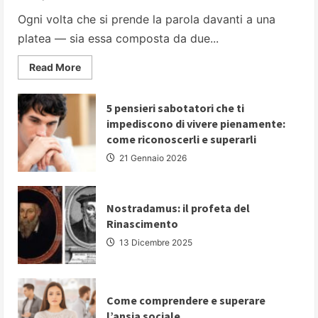
Ogni volta che si prende la parola davanti a una
platea — sia essa composta da due...
Read
Read More
more
about
PARLARE
IN
5 pensieri sabotatori che ti
PUBBLICO:
impediscono di vivere pienamente:
5
strategie
come riconoscerli e superarli
fondamentali
per
21 Gennaio 2026
comunicare
con
autorevolezza
e
convincere
Nostradamus: il profeta del
il
Rinascimento
proprio
pubblico
13 Dicembre 2025
Come comprendere e superare
l’ansia sociale