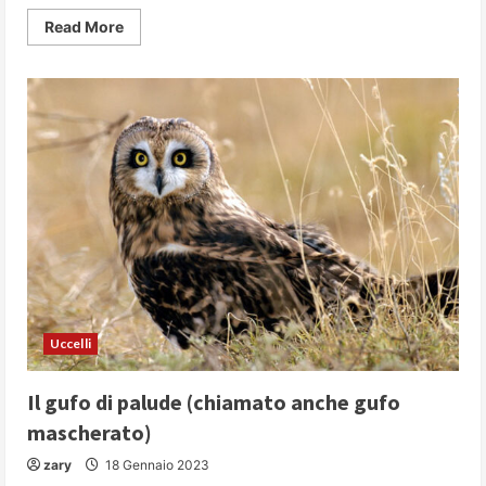
Read
Read More
more
about
Famiglie
“bestiali”
(davvero
curiose,
originali
e
particolari)
Uccelli
Il gufo di palude (chiamato anche gufo
mascherato)
zary
18 Gennaio 2023