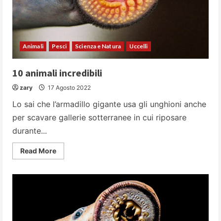
Animali
Pesci
Scienza e Natura
Uccelli
10 animali incredibili
zary
17 Agosto 2022
Lo sai che l’armadillo gigante usa gli unghioni anche
per scavare gallerie sotterranee in cui riposare
durante...
Read
Read More
more
about
10
animali
incredibili