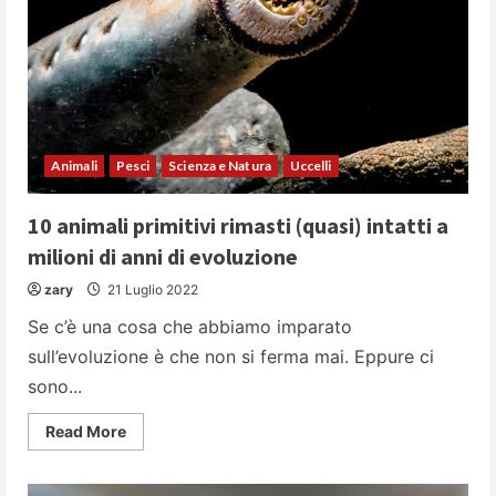
Animali
Pesci
Scienza e Natura
Uccelli
10 animali primitivi rimasti (quasi) intatti a
milioni di anni di evoluzione
zary
21 Luglio 2022
Se c’è una cosa che abbiamo imparato
sull’evoluzione è che non si ferma mai. Eppure ci
sono...
Read
Read More
more
about
10
animali