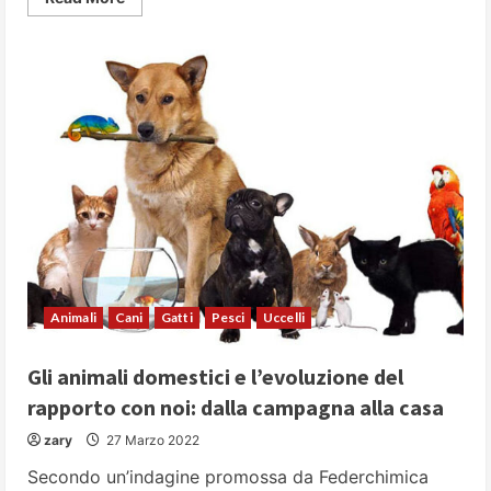
more
about
Merlo
acquaiolo:
il
principe
del
ruscello
Animali
Cani
Gatti
Pesci
Uccelli
Gli animali domestici e l’evoluzione del
rapporto con noi: dalla campagna alla casa
zary
27 Marzo 2022
Secondo un’indagine promossa da Federchimica