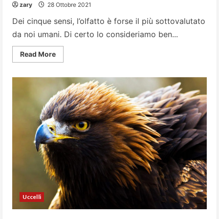
zary
28 Ottobre 2021
Dei cinque sensi, l’olfatto è forse il più sottovalutato
da noi umani. Di certo lo consideriamo ben...
Read
Read More
more
about
Gli
animali
con
olfatto
da
record
Uccelli