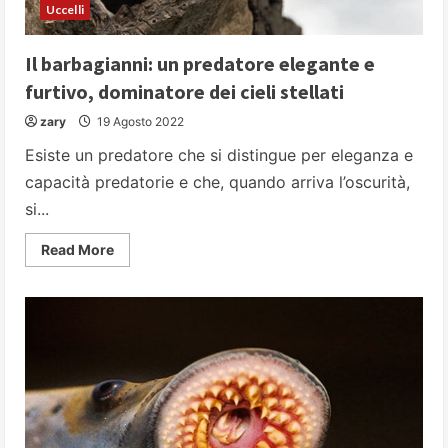
Uccelli
Il barbagianni: un predatore elegante e
furtivo, dominatore dei cieli stellati
zary
19 Agosto 2022
Esiste un predatore che si distingue per eleganza e
capacità predatorie e che, quando arriva l’oscurità,
si...
Read
Read More
more
about
Il
barbagianni:
un
predatore
elegante
e
furtivo,
dominatore
dei
cieli
stellati