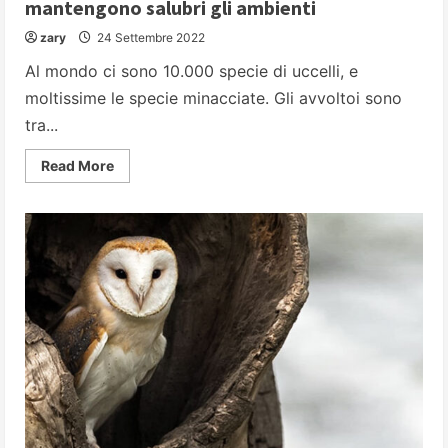
mantengono salubri gli ambienti
zary
24 Settembre 2022
Al mondo ci sono 10.000 specie di uccelli, e
moltissime le specie minacciate. Gli avvoltoi sono
tra...
Read
Read More
more
about
Avvoltoi:
gli
spazzini
della
Natura
che
mantengono
salubri
gli
ambienti