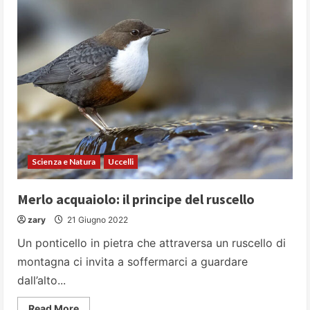
primitivi
rimasti
(quasi)
intatti
a
milioni
di
anni
di
evoluzione
Scienza e Natura
Uccelli
Merlo acquaiolo: il principe del ruscello
zary
21 Giugno 2022
Un ponticello in pietra che attraversa un ruscello di
montagna ci invita a soffermarci a guardare
dall’alto...
Read
Read More