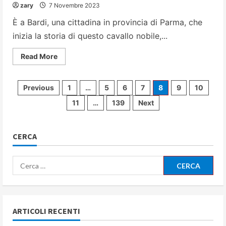
zary
7 Novembre 2023
È a Bardi, una cittadina in provincia di Parma, che
inizia la storia di questo cavallo nobile,...
Read
Read More
more
about
Il
Bardigiano:
Paginazione
Previous
1
…
5
6
7
8
9
10
un
cavallo
11
…
139
Next
forte,
degli
sicuro
e
versatile,
articoli
un
CERCA
vero
orgoglio
per
Ricerca
il
nostro
per:
Paese
ARTICOLI RECENTI