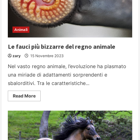
Animali
Le fauci più bizzarre del regno animale
zary
15 Novembre 2023
Nel vasto regno animale, l’evoluzione ha plasmato
una miriade di adattamenti sorprendenti e
sbalorditivi. Tra le caratteristiche...
Read
Read More
more
about
Le
fauci
più
bizzarre
del
regno
animale