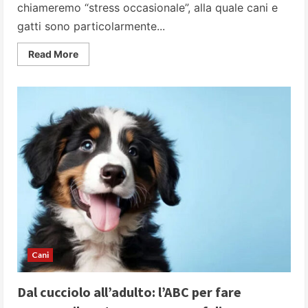
chiameremo “stress occasionale”, alla quale cani e
gatti sono particolarmente...
Read
Read More
more
about
Festività
natalizie:
gestiamole
al
meglio
per
i
nostri
animali
Cani
Dal cucciolo all’adulto: l’ABC per fare