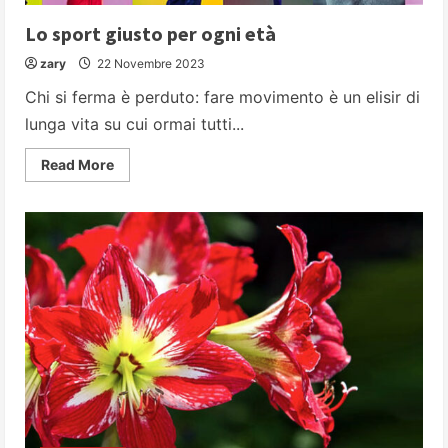
Lo sport giusto per ogni età
zary
22 Novembre 2023
Chi si ferma è perduto: fare movimento è un elisir di
lunga vita su cui ormai tutti...
Read
Read More
more
about
Lo
sport
giusto
per
ogni
età