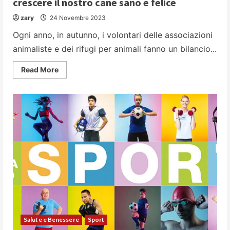
crescere il nostro cane sano e felice
zary
24 Novembre 2023
Ogni anno, in autunno, i volontari delle associazioni
animaliste e dei rifugi per animali fanno un bilancio...
Read
Read More
more
about
Dal
cucciolo
all’adulto:
l’ABC
per
fare
crescere
il
nostro
cane
sano
e
felice
Salute e Benessere
Sport