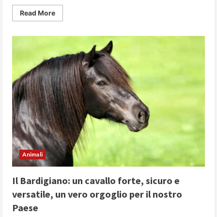
Read
Read More
more
about
La
medicina
comportamentale
veterinaria:
di
cosa
si
occupa,
quali
problematiche
affronta
e
quali
terapie
prevede
Animali
Il Bardigiano: un cavallo forte, sicuro e
versatile, un vero orgoglio per il nostro
Paese