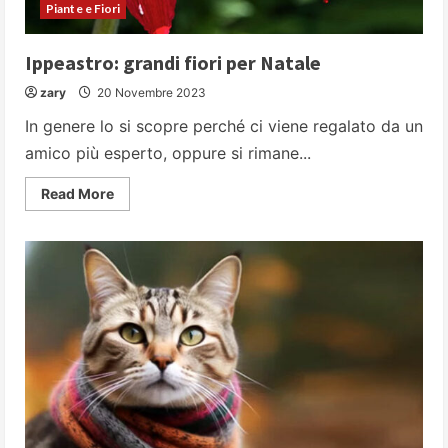
Piante e Fiori
Ippeastro: grandi fiori per Natale
zary
20 Novembre 2023
In genere lo si scopre perché ci viene regalato da un
amico più esperto, oppure si rimane...
Read
Read More
more
about
Ippeastro:
grandi
fiori
per
Natale