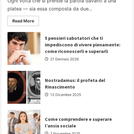
Ogni volta che si prende la parola davanti a una
platea — sia essa composta da due...
Read
Read More
more
about
PARLARE
IN
5 pensieri sabotatori che ti
PUBBLICO:
impediscono di vivere pienamente:
5
strategie
come riconoscerli e superarli
fondamentali
per
21 Gennaio 2026
comunicare
con
autorevolezza
e
convincere
Nostradamus: il profeta del
il
Rinascimento
proprio
pubblico
13 Dicembre 2025
Come comprendere e superare
l’ansia sociale
7 Novembre 2025