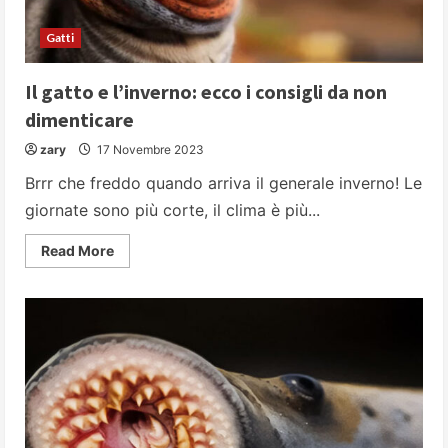
Gatti
Il gatto e l’inverno: ecco i consigli da non
dimenticare
zary
17 Novembre 2023
Brrr che freddo quando arriva il generale inverno! Le
giornate sono più corte, il clima è più...
Read
Read More
more
about
Il
gatto
e
l’inverno:
ecco
i
consigli
da
non
dimenticare