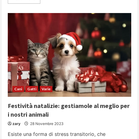
more
about
Il
cane
e
le
vacanze
sulla
neve:
come
farlo
in
sicurezza
Cani
Gatti
Varie
Festività natalizie: gestiamole al meglio per
i nostri animali
zary
28 Novembre 2023
Esiste una forma di stress transitorio, che