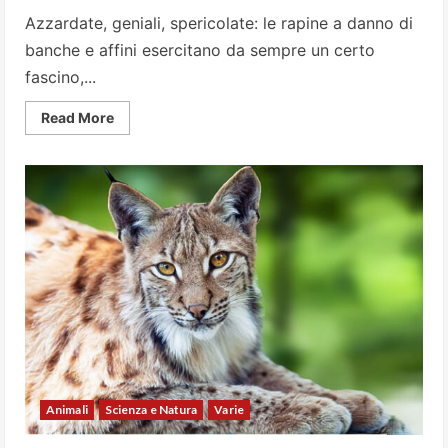
Azzardate, geniali, spericolate: le rapine a danno di
banche e affini esercitano da sempre un certo
fascino,...
Read
Read More
more
about
Le
10
più
grandi
rapine
di
sempre
Animali
Scienza e Natura
Varie