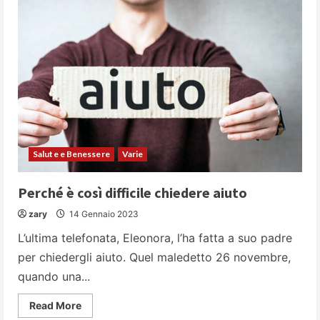
un
mercato
che
promette
ottimi
guadagni
Salute e Benessere
Varie
Perché è così difficile chiedere aiuto
zary
14 Gennaio 2023
L’ultima telefonata, Eleonora, l’ha fatta a suo padre
per chiedergli aiuto. Quel maledetto 26 novembre,
quando una...
Read
Read More
more