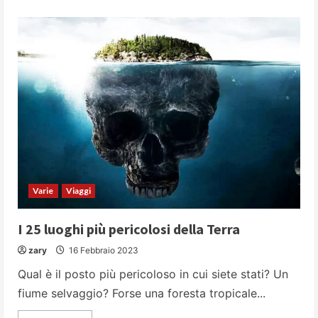
about
Ma
il
fritto
fa
sempre
così
male?
Dipende…
Varie
Viaggi
I 25 luoghi più pericolosi della Terra
zary
16 Febbraio 2023
Qual è il posto più pericoloso in cui siete stati? Un
fiume selvaggio? Forse una foresta tropicale...