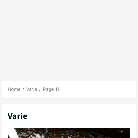
Home
Varie
Page 11
Varie