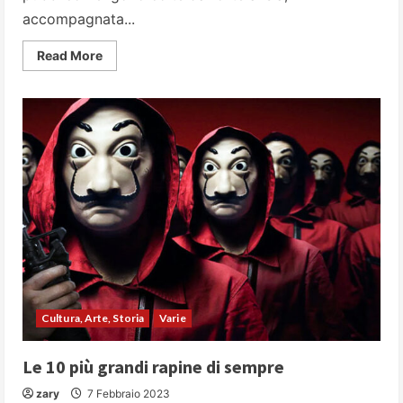
accompagnata...
Read
Read More
more
about
Come
vincere
la
paura
di
parlare
in
pubblico
Cultura, Arte, Storia
Varie
Le 10 più grandi rapine di sempre
zary
7 Febbraio 2023