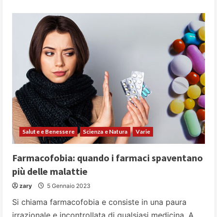
about
Perché
è
così
difficile
chiedere
aiuto
Salute e Benessere
Scienza e Natura
Varie
Farmacofobia: quando i farmaci spaventano
più delle malattie
zary
5 Gennaio 2023
Si chiama farmacofobia e consiste in una paura
irrazionale e incontrollata di qualsiasi medicina. A