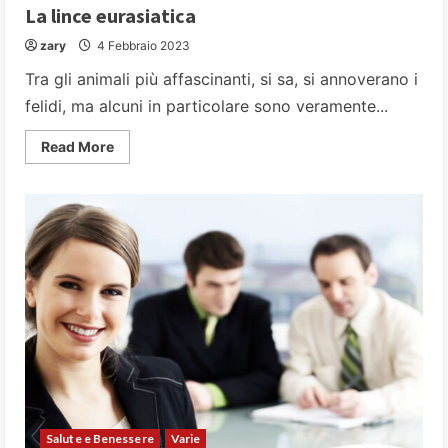
La lince eurasiatica
zary
4 Febbraio 2023
Tra gli animali più affascinanti, si sa, si annoverano i
felidi, ma alcuni in particolare sono veramente...
Read
Read More
more
about
La
lince
eurasiatica
Salute e Benessere
Varie