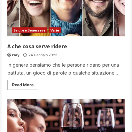
rabbie
sopite,
sensi
di
colpa
e
manipolazioni
Salute e Benessere
Varie
A che cosa serve ridere
zary
24 Gennaio 2023
In genere pensiamo che le persone ridano per una
battuta, un gioco di parole o qualche situazione...
Read
Read More
more
about
A
che
cosa
serve
ridere