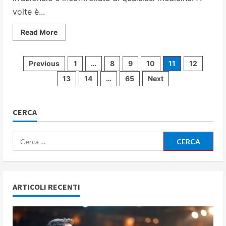
volte è...
Read
Read More
more
about
Farmacofobia:
quando
Paginazione
Previous
1
…
8
9
10
11
12
i
farmaci
13
14
…
65
Next
spaventano
degli
più
delle
malattie
articoli
CERCA
Ricerca
per:
ARTICOLI RECENTI