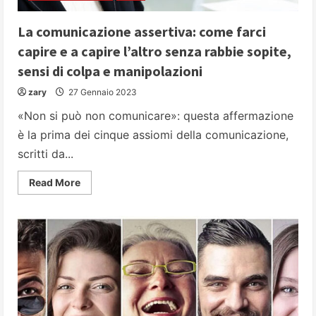
La comunicazione assertiva: come farci
capire e a capire l’altro senza rabbie sopite,
sensi di colpa e manipolazioni
zary
27 Gennaio 2023
«Non si può non comunicare»: questa affermazione
è la prima dei cinque assiomi della comunicazione,
scritti da...
Read
Read More
more
about
La
comunicazione
assertiva:
come
farci
capire
e
a
capire
l’altro
senza