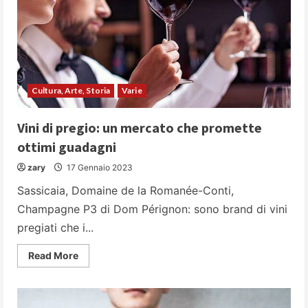
Cultura, Arte, Storia
Varie
Vini di pregio: un mercato che promette
ottimi guadagni
zary
17 Gennaio 2023
Sassicaia, Domaine de la Romanée-Conti,
Champagne P3 di Dom Pérignon: sono brand di vini
pregiati che i...
Read
Read More
more
about
Vini
di
pregio: