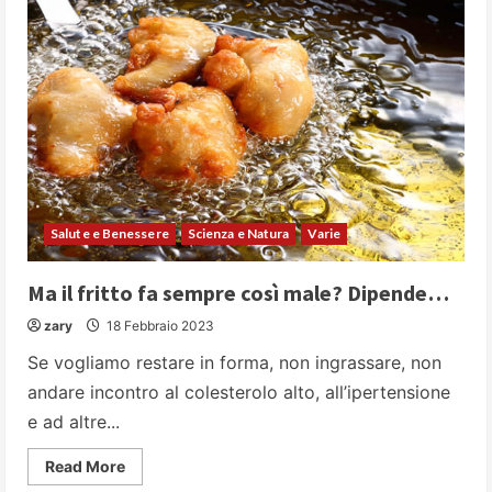
Salute e Benessere
Scienza e Natura
Varie
Ma il fritto fa sempre così male? Dipende…
zary
18 Febbraio 2023
Se vogliamo restare in forma, non ingrassare, non
andare incontro al colesterolo alto, all’ipertensione
e ad altre...
Read
Read More
more