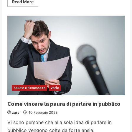
Read
Read More
more
about
I
25
luoghi
più
pericolosi
della
Terra
Salute e Benessere
Varie
Come vincere la paura di parlare in pubblico
zary
10 Febbraio 2023
Vi sono persone che alla sola idea di parlare in
pubblico vengono colte da forte ansia,