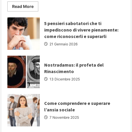
Read
Read More
more
about
PARLARE
IN
5 pensieri sabotatori che ti
PUBBLICO:
impediscono di vivere pienamente:
5
strategie
come riconoscerli e superarli
fondamentali
per
21 Gennaio 2026
comunicare
con
autorevolezza
e
convincere
Nostradamus: il profeta del
il
Rinascimento
proprio
pubblico
13 Dicembre 2025
Come comprendere e superare
l’ansia sociale
7 Novembre 2025