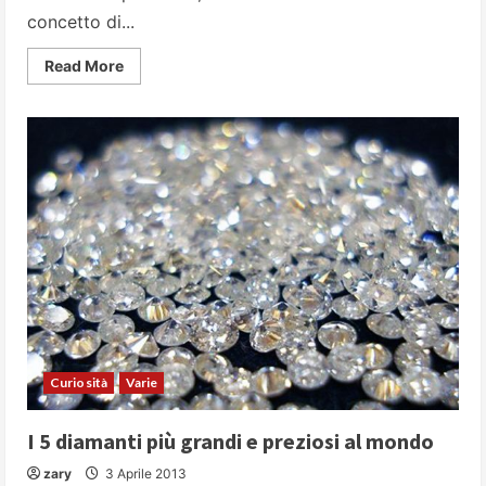
concetto di...
Read
Read More
more
about
Le
città
più
popolose
del
mondo
Curiosità
Varie
I 5 diamanti più grandi e preziosi al mondo
zary
3 Aprile 2013