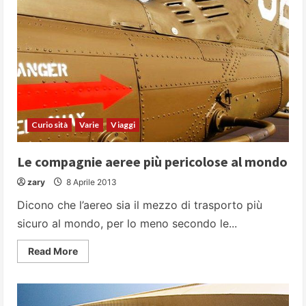
Curiosità
Varie
Viaggi
Le compagnie aeree più pericolose al mondo
zary
8 Aprile 2013
Dicono che l’aereo sia il mezzo di trasporto più
sicuro al mondo, per lo meno secondo le...
Read
Read More
more
about
Le
compagnie
aeree