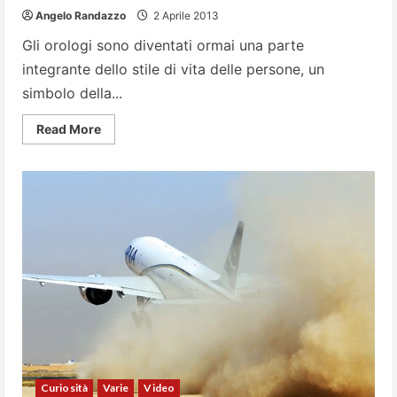
Angelo Randazzo
2 Aprile 2013
Gli orologi sono diventati ormai una parte
integrante dello stile di vita delle persone, un
simbolo della...
Read
Read More
more
about
Gli
orologi
più
costosi
al
mondo
Curiosità
Varie
Video