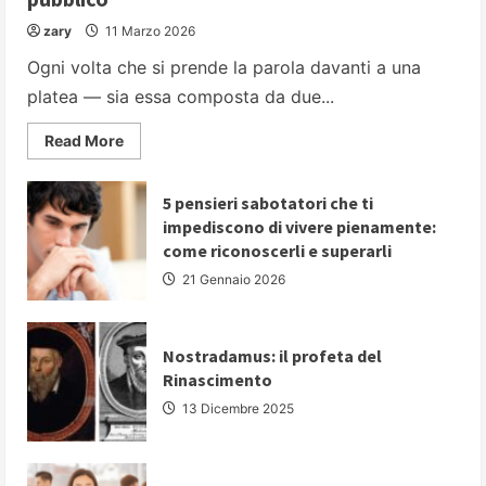
zary
11 Marzo 2026
Ogni volta che si prende la parola davanti a una
platea — sia essa composta da due...
Read
Read More
more
about
PARLARE
IN
5 pensieri sabotatori che ti
PUBBLICO:
impediscono di vivere pienamente:
5
strategie
come riconoscerli e superarli
fondamentali
per
21 Gennaio 2026
comunicare
con
autorevolezza
e
convincere
Nostradamus: il profeta del
il
Rinascimento
proprio
pubblico
13 Dicembre 2025