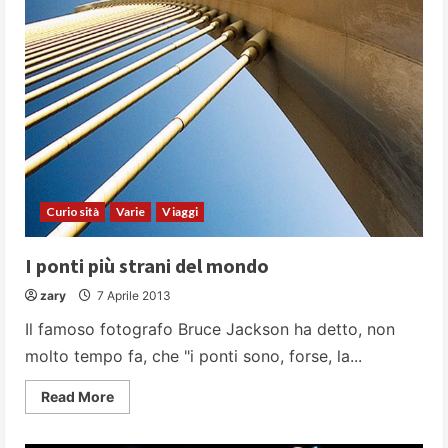
più
pericolose
al
mondo
Curiosità
Varie
Viaggi
I ponti più strani del mondo
zary
7 Aprile 2013
Il famoso fotografo Bruce Jackson ha detto, non
molto tempo fa, che "i ponti sono, forse, la...
Read
Read More
more
about
I