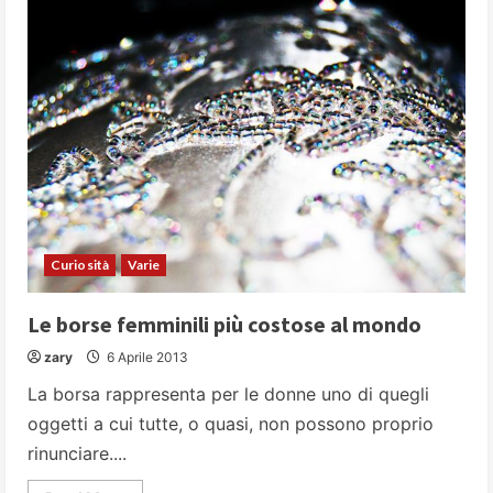
ponti
più
strani
del
mondo
Curiosità
Varie
Le borse femminili più costose al mondo
zary
6 Aprile 2013
La borsa rappresenta per le donne uno di quegli
oggetti a cui tutte, o quasi, non possono proprio
rinunciare....