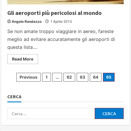
Gli aeroporti più pericolosi al mondo
Angelo Randazzo
1 Aprile 2013
Se non amate troppo viaggiare in aereo, fareste
meglio ad evitare accuratamente gli aeroporti di
questa lista....
Read
Read More
more
about
Gli
aeroporti
Paginazione
Previous
1
…
62
63
64
65
più
pericolosi
al
degli
mondo
CERCA
articoli
Ricerca
per: