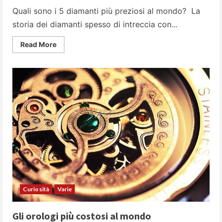
Quali sono i 5 diamanti più preziosi al mondo? La
storia dei diamanti spesso di intreccia con...
Read
Read More
more
about
I
5
diamanti
più
grandi
e
preziosi
al
mondo
Curiosità
Varie
Gli orologi più costosi al mondo