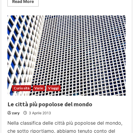
Read
Read More
more
about
Le
borse
femminili
più
costose
al
mondo
Curiosità
Varie
Viaggi
Le città più popolose del mondo
zary
3 Aprile 2013
Nella classifica delle città più popolose del mondo,
che sotto riportiamo, abbiamo tenuto conto del