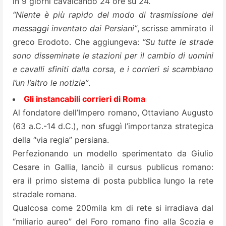
in 9 giorni cavalcando 24 ore su 24.
“Niente è più rapido del modo di trasmissione dei
messaggi inventato dai Persiani”
, scrisse ammirato il
greco Erodoto. Che aggiungeva:
“Su tutte le strade
sono disseminate le stazioni per il cambio di uomini
e cavalli sfiniti dalla corsa, e i corrieri si scambiano
l’un l’altro le notizie”
.
Gli instancabili corrieri di Roma
Al fondatore dell’Impero romano, Ottaviano Augusto
(63 a.C.-14 d.C.), non sfuggì l’importanza strategica
della “via regia” persiana.
Perfezionando un modello sperimentato da Giulio
Cesare in Gallia, lanciò il cursus publicus romano:
era il primo sistema di posta pubblica lungo la rete
stradale romana.
Qualcosa come 200mila km di rete si irradiava dal
“miliario aureo” del Foro romano fino alla Scozia e