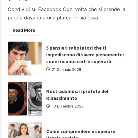
Condividi su Facebook Ogni volta che si prende la
parola davanti a una platea — sia essa...
Read
Read More
more
about
PARLARE
IN
5 pensieri sabotatori che ti
PUBBLICO:
impediscono di vivere pienamente:
5
strategie
come riconoscerli e superarli
fondamentali
per
21 Gennaio 2026
comunicare
con
autorevolezza
e
convincere
Nostradamus: il profeta del
il
Rinascimento
proprio
pubblico
13 Dicembre 2025
Come comprendere e superare