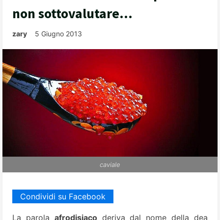
non sottovalutare…
zary
5 Giugno 2013
caviale
Condividi su Facebook
La parola
afrodisiaco
deriva dal nome della dea