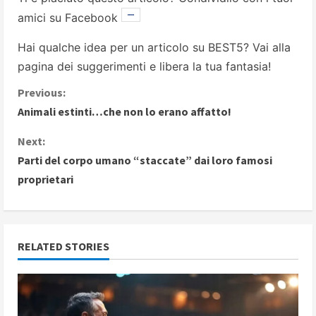
amici su Facebook
Hai qualche idea per un articolo su BEST5? Vai alla
pagina dei suggerimenti
e libera la tua fantasia!
C
Previous:
Animali estinti…che non lo erano affatto!
o
Next:
n
Parti del corpo umano “staccate” dai loro famosi
proprietari
t
i
n
RELATED STORIES
u
e