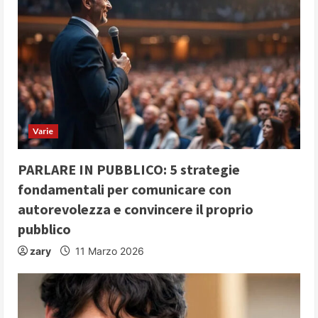
R
e
a
d
i
Varie
n
PARLARE IN PUBBLICO: 5 strategie
fondamentali per comunicare con
g
autorevolezza e convincere il proprio
pubblico
zary
11 Marzo 2026