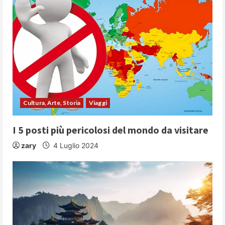
e
R
e
a
d
Cultura, Arte, Storia
Viaggi
i
I 5 posti più pericolosi del mondo da visitare
n
zary
4 Luglio 2024
g