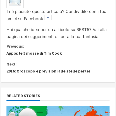
Ti è piaciuto questo articolo? Condividilo con i tuoi
amici su Facebook
Hai qualche idea per un articolo su BEST5? Vai alla
pagina dei suggerimenti
e libera la tua fantasia!
C
Previous:
Apple: le 5 mosse di Tim Cook
o
Next:
n
2016: Oroscopo e previsioni alle stelle per lei
t
i
RELATED STORIES
n
u