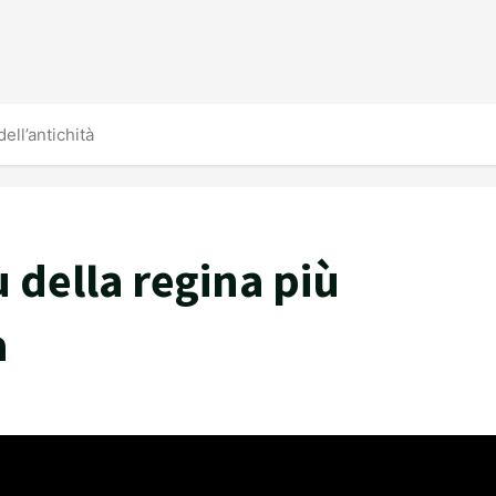
ell’antichità
ù della regina più
à