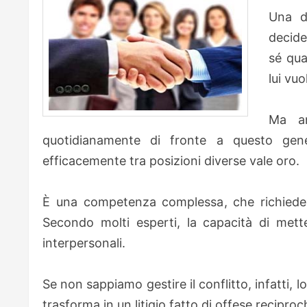
Una de
decide
sé qu
lui vu
Ma an
quotidianamente di fronte a questo genere
efficacemente tra posizioni diverse vale oro.
È una competenza complessa, che richiede i
Secondo molti esperti, la capacità di mette
interpersonali.
Se non sappiamo gestire il conflitto, infatti, 
trasforma in un litigio fatto di offese reciproc