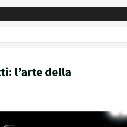
e
i: l’arte della