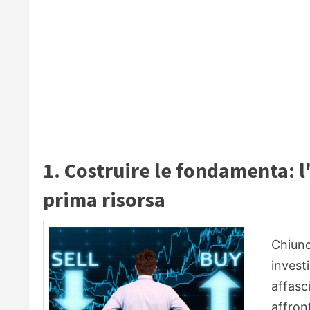
1. Costruire le fondamenta: l
prima risorsa
Chiunq
invest
affasc
affron