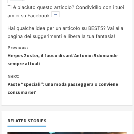
Ti è piaciuto questo articolo? Condividilo con i tuoi
amici su Facebook
Hai qualche idea per un articolo su BEST5? Vai alla
pagina dei suggerimenti
e libera la tua fantasia!
C
Previous:
Herpes Zoster, il fuoco di sant’Antonio: 5 domande
o
sempre attuali
n
Next:
Paste “speciali”: una moda passeggera o conviene
t
consumarle?
i
n
RELATED STORIES
u