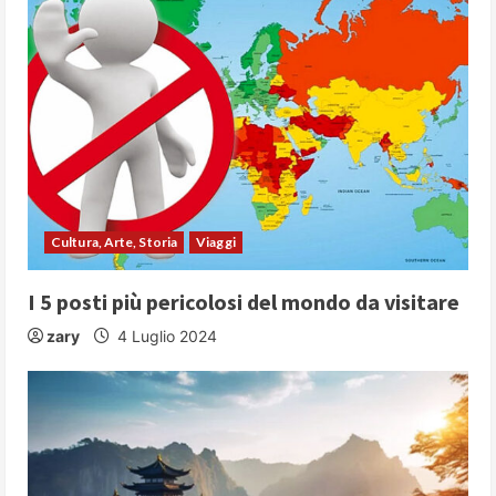
u
e
R
e
a
d
Cultura, Arte, Storia
Viaggi
i
I 5 posti più pericolosi del mondo da visitare
n
zary
4 Luglio 2024
g