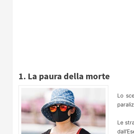
1. La paura della morte
Lo scen
parali
Le str
dall’E