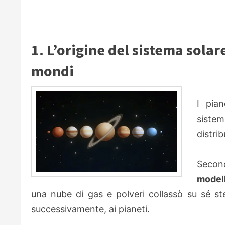
1. L’origine del sistema solare
mondi
I pian
sistem
distri
Second
modell
una nube di gas e polveri collassò su sé ste
successivamente, ai pianeti.