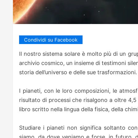
Condividi su Facebook
Il nostro sistema solare è molto più di un gru
archivio cosmico, un insieme di testimoni sil
storia dell’universo e delle sue trasformazioni.
I pianeti, con le loro composizioni, le atmosf
risultato di processi che risalgono a oltre 4,5
libro scritto nella lingua della fisica, della chi
Studiare i pianeti non significa soltanto co
siamo, da dove veniamo e forse, in futuro, d