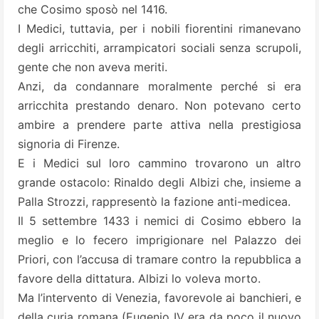
che Cosimo sposò nel 1416.
I Medici, tuttavia, per i nobili fiorentini rimanevano
degli arricchiti, arrampicatori sociali senza scrupoli,
gente che non aveva meriti.
Anzi, da condannare moralmente perché si era
arricchita prestando denaro. Non potevano certo
ambire a prendere parte attiva nella prestigiosa
signoria di Firenze.
E i Medici sul loro cammino trovarono un altro
grande ostacolo: Rinaldo degli Albizi che, insieme a
Palla Strozzi, rappresentò la fazione anti-medicea.
Il 5 settembre 1433 i nemici di Cosimo ebbero la
meglio e lo fecero imprigionare nel Palazzo dei
Priori, con l’accusa di tramare contro la repubblica a
favore della dittatura. Albizi lo voleva morto.
Ma l’intervento di Venezia, favorevole ai banchieri, e
della curia romana (
Eugenio IV
era da poco il nuovo