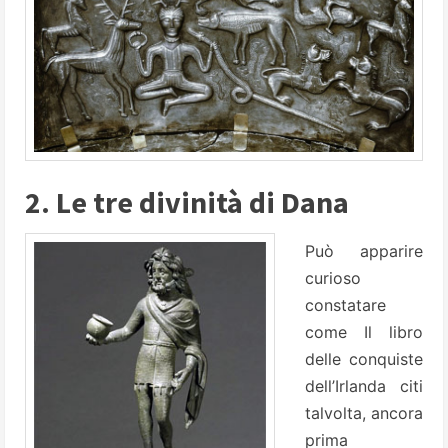
2. Le tre divinità di Dana
Può apparire
curioso
constatare
come Il libro
delle conquiste
dell’Irlanda citi
talvolta, ancora
prima