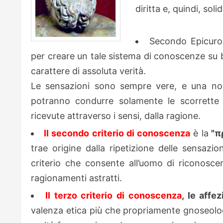
diritta e, quindi, solid
Secondo Epicur
per creare un tale sistema di conoscenze su ba
carattere di assoluta verità.
Le sensazioni sono sempre vere, e una non 
potranno condurre solamente le scorrette i
ricevute attraverso i sensi, dalla ragione.
Il secondo criterio di conoscenza
è la
"π
trae origine dalla ripetizione delle sensazio
criterio che consente all’uomo di riconosce
ragionamenti astratti.
Il terzo criterio di conoscenza
, le affe
valenza etica più che propriamente gnoseologi