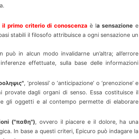
a.
o
il primo criterio di conoscenza
è l
a sensazione
e
si stabili il filosofo attribuisce a ogni sensazione un
può in alcun modo invalidarne un’altra; all’errore
nferenze effettuate, sulla base delle informazioni
ροληψις"
, ‘prolessi’ o ‘anticipazione’ o ‘prenozione’ e
ni provate dagli organi di senso. Essa costituisce il
re gli oggetti e al contempo permette di elaborare
zioni ("παθη")
, ovvero il piacere e il dolore, ha una
ca. In base a questi criteri, Epicuro può indagare la