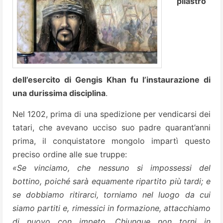
pilastro
dell’esercito di Gengis Khan fu l’instaurazione di
una durissima disciplina
.
Nel 1202, prima di una spedizione per vendicarsi dei
tatari, che avevano ucciso suo padre quarant’anni
prima, il conquistatore mongolo impartì questo
preciso ordine alle sue truppe:
«Se vinciamo, che nessuno si impossessi del
bottino, poiché sarà equamente ripartito più tardi; e
se dobbiamo ritirarci, torniamo nel luogo da cui
siamo partiti e, rimessici in formazione, attacchiamo
di nuovo con impeto. Chiunque non torni in