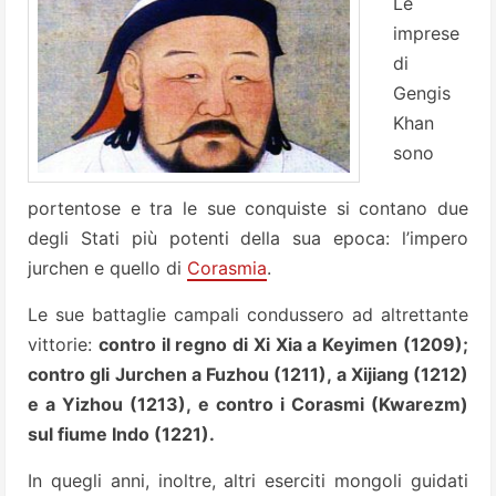
Le
imprese
di
Gengis
Khan
sono
portentose e tra le sue conquiste si contano due
degli Stati più potenti della sua epoca: l’impero
jurchen e quello di
Corasmia
.
Le sue battaglie campali condussero ad altrettante
vittorie:
contro il regno di Xi Xia a Keyimen (1209);
contro gli Jurchen a Fuzhou (1211), a Xijiang (1212)
e a Yizhou (1213), e contro i Corasmi (Kwarezm)
sul fiume Indo (1221).
In quegli anni, inoltre, altri eserciti mongoli guidati