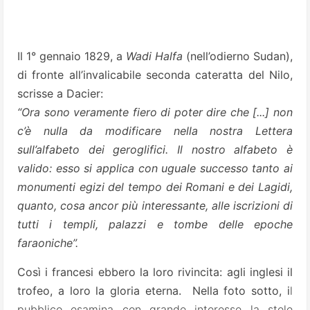
Il 1° gennaio 1829, a
Wadi Halfa
(nell’odierno Sudan),
di fronte all’invalicabile seconda cateratta del Nilo,
scrisse a Dacier:
“Ora sono veramente fiero di poter dire che [...] non
c’è nulla da modificare nella nostra Lettera
sull’alfabeto
dei geroglifici. Il nostro alfabeto è
valido: esso si applica con uguale successo tanto ai
monumenti egizi del tempo dei Romani e dei Lagidi,
quanto, cosa ancor più interessante, alle iscrizioni di
tutti i templi, palazzi e tombe delle epoche
faraoniche”.
Così i francesi ebbero la loro rivincita: agli inglesi il
trofeo, a loro la gloria eterna. Nella foto sotto, i
l
pubblico esamina
con grande interesse
la stele