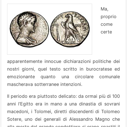
Ma,
proprio
come
certe
apparentemente innocue dichiarazioni politiche dei
nostri giorni, quel testo scritto in burocratese ed
emozionante quanto una circolare comunale
mascherava sotterranee intenzioni.
Il periodo era piuttosto delicato: da ormai più di 100
anni l’Egitto era in mano a una dinastia di sovrani
macedoni, i Tolomei, diretti discendenti di Tolomeo
Sotere, uno dei generali di Alessandro Magno che
alla morte del grande condottiero si erano spartiti il